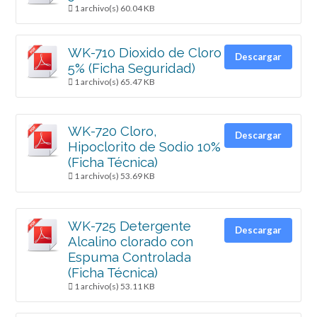
1 archivo(s)
60.04 KB
WK-710 Dioxido de Cloro
Descargar
5% (Ficha Seguridad)
1 archivo(s)
65.47 KB
WK-720 Cloro,
Descargar
Hipoclorito de Sodio 10%
(Ficha Técnica)
1 archivo(s)
53.69 KB
WK-725 Detergente
Descargar
Alcalino clorado con
Espuma Controlada
(Ficha Técnica)
1 archivo(s)
53.11 KB