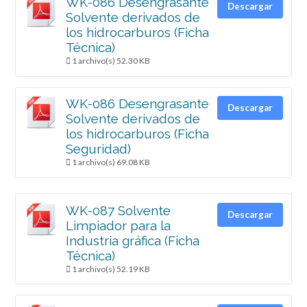
WK-086 Desengrasante
Descargar
Solvente derivados de
los hidrocarburos (Ficha
Técnica)
1 archivo(s)
52.30 KB
WK-086 Desengrasante
Descargar
Solvente derivados de
los hidrocarburos (Ficha
Seguridad)
1 archivo(s)
69.08 KB
WK-087 Solvente
Descargar
Limpiador para la
Industria gráfica (Ficha
Técnica)
1 archivo(s)
52.19 KB