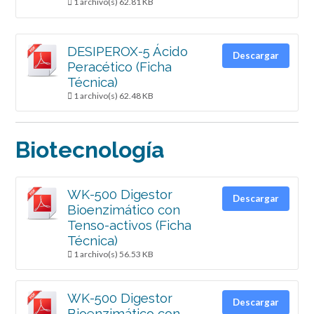
1 archivo(s)
62.81 KB
DESIPEROX-5 Ácido
Descargar
Peracético (Ficha
Técnica)
1 archivo(s)
62.48 KB
Biotecnología
WK-500 Digestor
Descargar
Bioenzimático con
Tenso-activos (Ficha
Técnica)
1 archivo(s)
56.53 KB
WK-500 Digestor
Descargar
Bioenzimático con