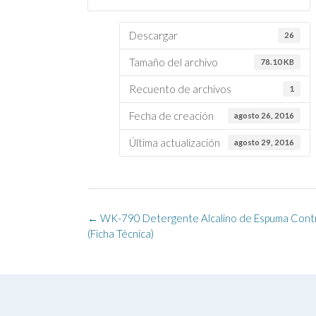
Descargar
26
Tamaño del archivo
78.10 KB
Recuento de archivos
1
Fecha de creación
agosto 26, 2016
Última actualización
agosto 29, 2016
Navegación
←
WK-790 Detergente Alcalino de Espuma Cont
de
(Ficha Técnica)
la
entrada