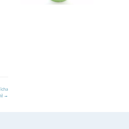
icha
a)
→