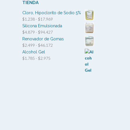
TIENDA
Cloro, Hipoclorito de Sodio 5%
Rango
$
1.238
-
$
17.969
de
Silicona Emulsionada
precios:
Rango
$
4.879
-
$
94.427
desde
de
Renovador de Gomas
$1.238
precios:
Rango
$
2.499
-
$
46.172
hasta
desde
de
Alcohol Gel
$17.969
$4.879
precios:
Rango
$
1.785
-
$
2.975
hasta
desde
de
$94.427
$2.499
precios:
hasta
desde
$46.172
$1.785
hasta
$2.975