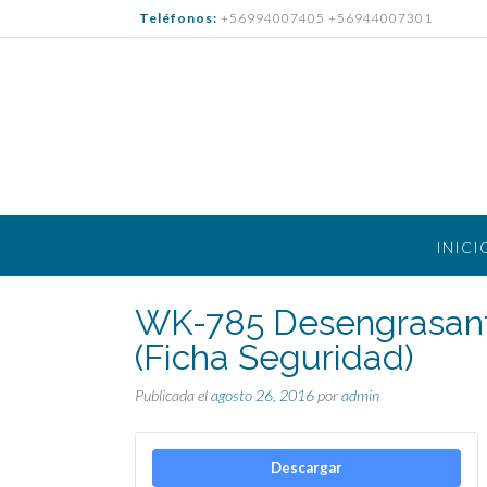
Saltar
Teléfonos:
+56994007405 +56944007301
al
contenido
INICI
WK-785 Desengrasant
(Ficha Seguridad)
Publicada el
agosto 26, 2016
por
admin
Descargar