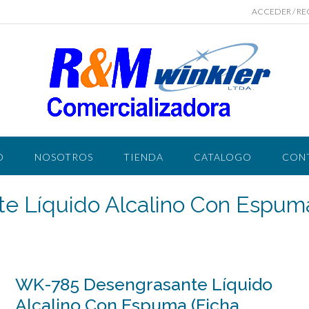
ACCEDER / RE
O
NOSOTROS
TIENDA
CATALOGO
CON
e Líquido Alcalino Con Espum
WK-785 Desengrasante Líquido
Alcalino Con Espuma (Ficha