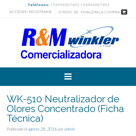
Saltar
Teléfonos:
+56994007405 +56944007301
al
ACCEDER / REGISTRARSE
0 ITEMS - $0
FINALIZAR LA COMPRA
contenido
WK-510 Neutralizador de
Olores Concentrado (Ficha
Técnica)
Publicada el
agosto 28, 2016
por
admin