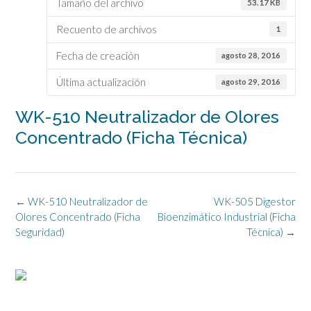
Tamaño del archivo
53.17 KB
Recuento de archivos
1
Fecha de creación
agosto 28, 2016
Última actualización
agosto 29, 2016
WK-510 Neutralizador de Olores
Concentrado (Ficha Técnica)
Navegación
←
WK-510 Neutralizador de
WK-505 Digestor
de
Olores Concentrado (Ficha
Bioenzimático Industrial (Ficha
la
Seguridad)
Técnica)
→
entrada