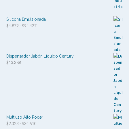
precios:
desde
$1.749
hasta
Silicona Emulsionada
$33.082
Rango
$
4.879
-
$
94.427
de
precios:
desde
$4.879
hasta
Dispensador Jabón Líquido Century
$94.427
$
13.388
Multiuso Alto Poder
Rango
$
2.023
-
$
34.510