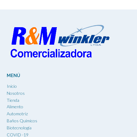
MENÚ
Inicio
Nosotros
Tienda
Alimento
Automotriz
Baños Químicos
Biotecnología
COVID -19