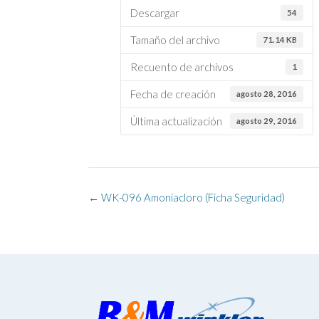
Descargar
54
Tamaño del archivo
71.14 KB
Recuento de archivos
1
Fecha de creación
agosto 28, 2016
Última actualización
agosto 29, 2016
Navegación
←
WK-096 Amoniacloro (Ficha Seguridad)
de
la
entrada