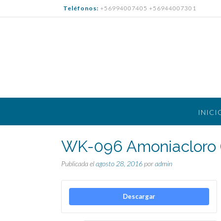
Saltar
Teléfonos:
+56994007405 +56944007301
al
contenido
INICI
WK-096 Amoniacloro (
Publicada el
agosto 28, 2016
por
admin
Descargar