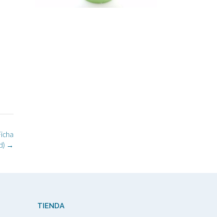
Ficha
d)
→
TIENDA