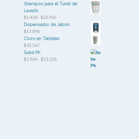
Shampoo para el Tunel de
Lavado
Rango
$
1.428
-
$
26.965
de
Dispensador de Jabón
precios:
$
13.898
desde
Cloro en Tabletas
$1.428
$
10.567
hasta
Sube Ph
$26.965
Rango
$
1.964
-
$
13.328
de
precios:
desde
$1.964
hasta
$13.328