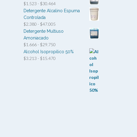
Rango
$
1.523
-
$
30.464
de
Detergente Alcalino Espuma
precios:
Controlada
desde
Rango
$
2.380
-
$
47.005
$1.523
de
Detergente Multiuso
hasta
precios:
Amoniacado
$30.464
desde
Rango
$
1.666
-
$
29.750
$2.380
de
Alcohol Isopropílico 50%
hasta
precios:
Rango
$
3.213
-
$
15.470
$47.005
desde
de
$1.666
precios:
hasta
desde
$29.750
$3.213
hasta
$15.470