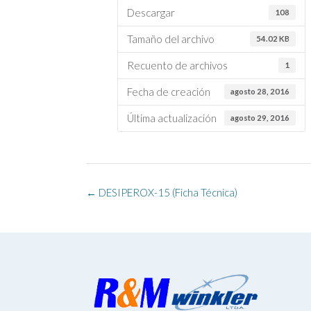
Descargar
108
Tamaño del archivo
54.02 KB
Recuento de archivos
1
Fecha de creación
agosto 28, 2016
Última actualización
agosto 29, 2016
Navegación
←
DESIPEROX-15 (Ficha Técnica)
de
la
entrada