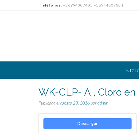
Saltar
Teléfonos:
+56994007405 +56944007301
al
contenido
INICI
WK-CLP- A , Cloro en 
Publicada el
agosto 28, 2016
por
admin
Descargar