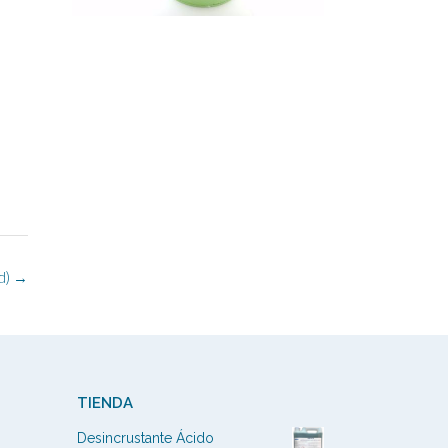
d)
→
TIENDA
Desincrustante Ácido