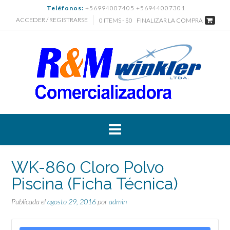
Saltar
Teléfonos:
+56994007405 +56944007301
al
ACCEDER / REGISTRARSE
0 ITEMS - $0
FINALIZAR LA COMPRA
contenido
WK-860 Cloro Polvo
Piscina (Ficha Técnica)
Publicada el
agosto 29, 2016
por
admin