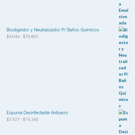
de
precios:
desde
$4.879
hasta
Biodigestor y Neutralizador P/ Baños Químicos
$94.427
Rango
$
4.046
-
$
70.805
de
precios:
desde
$4.046
hasta
$70.805
Espuma Desinfectante Antisarro
Rango
$
3.927
-
$
76.160
de
precios: