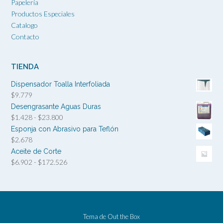
Papelería
Productos Especiales
Catalogo
Contacto
TIENDA
Dispensador Toalla Interfoliada
$
9.779
Desengrasante Aguas Duras
Rango
$
1.428
-
$
23.800
de
Esponja con Abrasivo para Teflón
precios:
$
2.678
desde
Aceite de Corte
$1.428
Rango
$
6.902
-
$
172.526
hasta
de
$23.800
precios:
desde
$6.902
hasta
Tema de
Out the Box