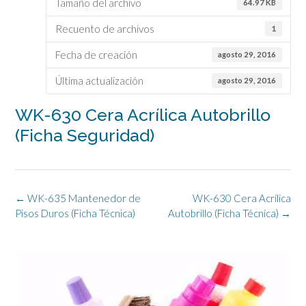
Tamaño del archivo
64.97 KB
Recuento de archivos
1
Fecha de creación
agosto 29, 2016
Última actualización
agosto 29, 2016
WK-630 Cera Acrílica Autobrillo
(Ficha Seguridad)
Navegación
←
WK-635 Mantenedor de
WK-630 Cera Acrílica
de
Pisos Duros (Ficha Técnica)
Autobrillo (Ficha Técnica)
→
la
entrada