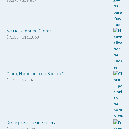
$
3.273
-
$
59.619
de
precios:
desde
$3.273
hasta
Neutralizador de Olores
$59.619
Rango
$
9.639
-
$
163.863
de
precios:
desde
$9.639
hasta
$163.863
Cloro, Hipoclorito de Sodio 7%
Rango
$
1.309
-
$
21.063
de
precios:
desde
$1.309
hasta
$21.063
Desengrasante sin Espuma
Rango
$
1.547
-
$
26.180