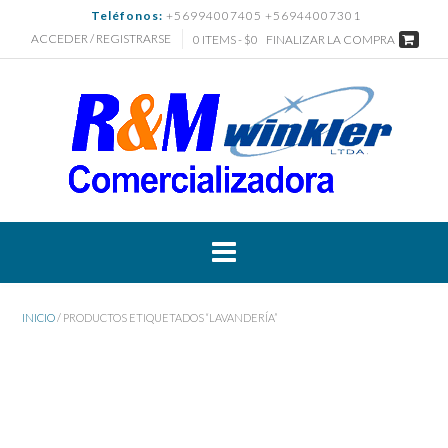
Saltar
Teléfonos:
+56994007405 +56944007301
al
ACCEDER / REGISTRARSE
0 ITEMS - $0
FINALIZAR LA COMPRA
contenido
INICIO
/ PRODUCTOS ETIQUETADOS “LAVANDERÍA”