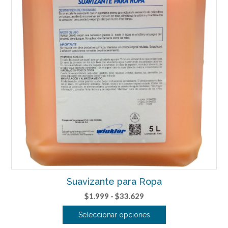
opciones
se
pueden
elegir
en
la
página
de
producto
Suavizante para Ropa
Rango
$
1.999
-
$
33.629
de
Seleccionar opciones
precios: