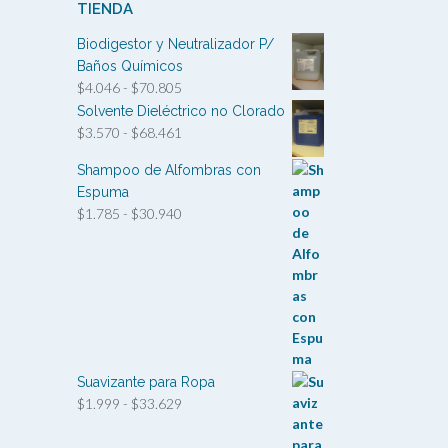
TIENDA
Biodigestor y Neutralizador P/
Baños Químicos
Rango
$
4.046
-
$
70.805
de
Solvente Dieléctrico no Clorado
precios:
Rango
$
3.570
-
$
68.461
desde
de
Shampoo de Alfombras con
$4.046
precios:
hasta
Espuma
desde
Rango
$70.805
$
1.785
-
$
30.940
$3.570
de
hasta
precios:
$68.461
desde
$1.785
hasta
$30.940
Suavizante para Ropa
Rango
$
1.999
-
$
33.629
de
precios: