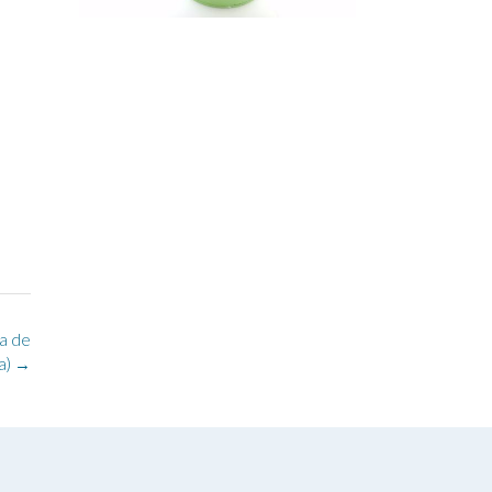
a de
a)
→