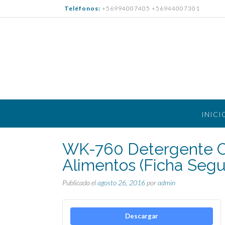
Saltar
Teléfonos:
+56994007405 +56944007301
al
contenido
INICI
WK-760 Detergente Co
Alimentos (Ficha Segu
Publicada el
agosto 26, 2016
por
admin
Descargar