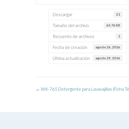
Descargar
21
Tamaño del archivo
63.76 KB
Recuento de archivos
1
Fecha de creación
agosto 26, 2016
Última actualización
agosto 29, 2016
Navegación
←
WK-765 Detergente para Lavavajillas (Ficha Té
de
la
entrada