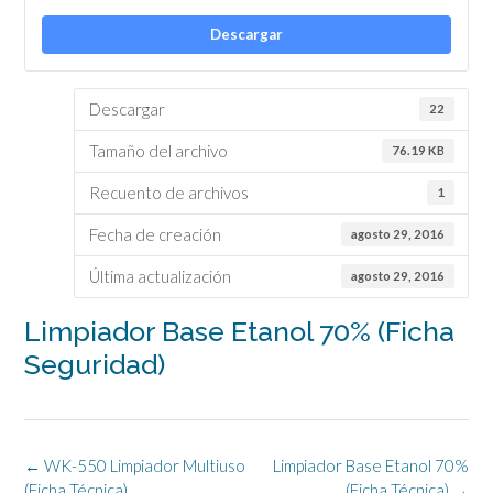
Descargar
Descargar
22
Tamaño del archivo
76.19 KB
Recuento de archivos
1
Fecha de creación
agosto 29, 2016
Última actualización
agosto 29, 2016
Limpiador Base Etanol 70% (Ficha
Seguridad)
Navegación
←
WK-550 Limpiador Multiuso
Limpiador Base Etanol 70%
de
(Ficha Técnica)
(Ficha Técnica)
→