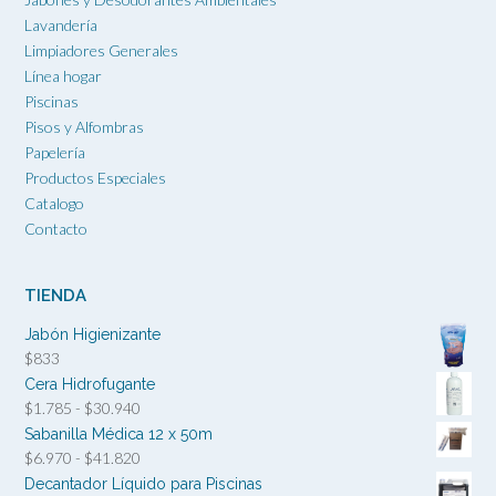
Lavandería
Limpiadores Generales
Línea hogar
Piscinas
Pisos y Alfombras
Papelería
Productos Especiales
Catalogo
Contacto
TIENDA
Jabón Higienizante
$
833
Cera Hidrofugante
Rango
$
1.785
-
$
30.940
de
Sabanilla Médica 12 x 50m
precios:
Rango
$
6.970
-
$
41.820
desde
de
Decantador Líquido para Piscinas