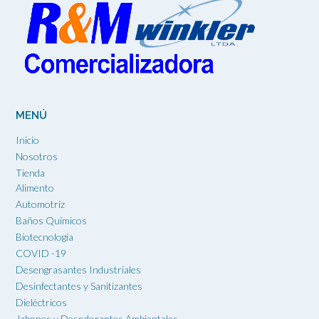
MENÚ
Inicio
Nosotros
Tienda
Alimento
Automotriz
Baños Químicos
Biotecnología
COVID -19
Desengrasantes Industriales
Desinfectantes y Sanitizantes
Dieléctricos
Jabones y Desodorantes Ambientales