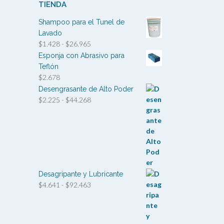
TIENDA
Shampoo para el Tunel de
Lavado
Rango
$
1.428
-
$
26.965
de
Esponja con Abrasivo para
precios:
Teflón
desde
$
2.678
$1.428
Desengrasante de Alto Poder
hasta
Rango
$
2.225
-
$
44.268
$26.965
de
precios:
desde
$2.225
hasta
$44.268
Desagripante y Lubricante
Rango
$
4.641
-
$
92.463
de
precios:
desde