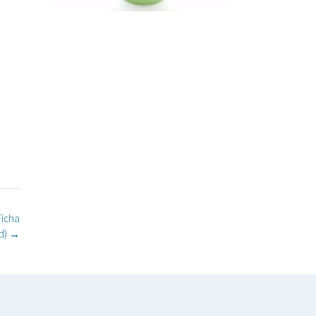
icha
d)
→