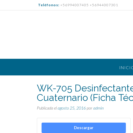
Saltar
Teléfonos:
+56994007405 +56944007301
al
contenido
INICI
WK-705 Desinfectante
Cuaternario (Ficha Téc
Publicada el
agosto 25, 2016
por
admin
Descargar