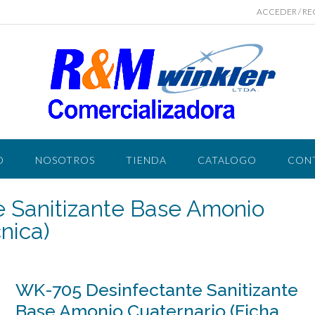
ACCEDER / RE
O
NOSOTROS
TIENDA
CATALOGO
CON
 Sanitizante Base Amonio
nica)
WK-705 Desinfectante Sanitizante
Base Amonio Cuaternario (Ficha