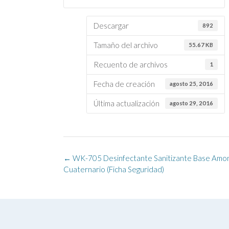
Descargar
892
Tamaño del archivo
55.67 KB
Recuento de archivos
1
Fecha de creación
agosto 25, 2016
Última actualización
agosto 29, 2016
Navegación
←
WK-705 Desinfectante Sanitizante Base Amo
de
Cuaternario (Ficha Seguridad)
la
entrada