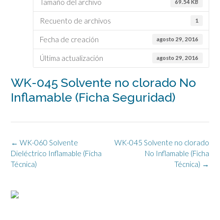
Tamaño del archivo
69.54 KB
Recuento de archivos
1
Fecha de creación
agosto 29, 2016
Última actualización
agosto 29, 2016
WK-045 Solvente no clorado No
Inflamable (Ficha Seguridad)
Navegación
←
WK-060 Solvente
WK-045 Solvente no clorado
de
Dieléctrico Inflamable (Ficha
No Inflamable (Ficha
la
Técnica)
Técnica)
→
entrada