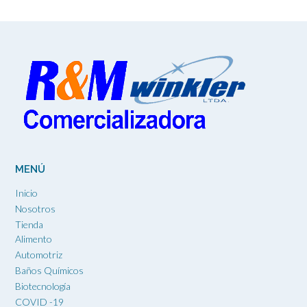
MENÚ
Inicio
Nosotros
Tienda
Alimento
Automotriz
Baños Químicos
Biotecnología
COVID -19