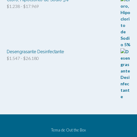
Rango
$
1.238
-
$
17.969
de
precios:
desde
$1.238
hasta
$17.969
Desengrasante Desinfectante
Rango
$
1.547
-
$
26.180
de
precios:
desde
$1.547
hasta
$26.180
Tema de
Out the Box