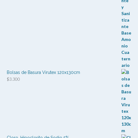
precios:
desde
$1.940
hasta
$41.305
Bolsas de Basura Virutex 120x130cm
$
3.300
Cloro, Hipoclorito de Sodio 5%