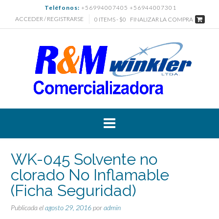
Saltar
Teléfonos:
+56994007405 +56944007301
al
ACCEDER / REGISTRARSE
0 ITEMS - $0
FINALIZAR LA COMPRA
contenido
WK-045 Solvente no
clorado No Inflamable
(Ficha Seguridad)
Publicada el
agosto 29, 2016
por
admin