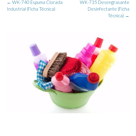
Navegación
←
WK-740 Espuma Clorada
WK-735 Desengrasante
de
Industrial (Ficha Técnica)
Desinfectante (Ficha
la
Técnica)
→
entrada