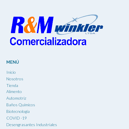
MENÚ
Inicio
Nosotros
Tienda
Alimento
Automotriz
Baños Químicos
Biotecnología
COVID -19
Desengrasantes Industriales