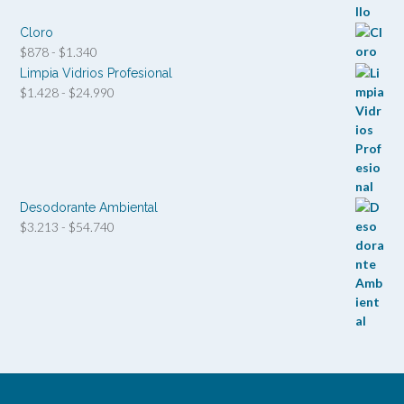
Cloro
Rango
$
878
-
$
1.340
de
Limpia Vidrios Profesional
precios:
Rango
$
1.428
-
$
24.990
desde
de
$878
precios:
hasta
desde
$1.340
$1.428
hasta
$24.990
Desodorante Ambiental
Rango
$
3.213
-
$
54.740
de
precios:
desde
$3.213
hasta
$54.740