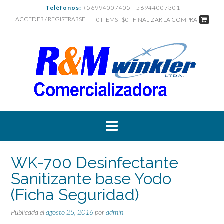
Saltar
Teléfonos:
+56994007405 +56944007301
al
ACCEDER / REGISTRARSE
0 ITEMS - $0
FINALIZAR LA COMPRA
contenido
WK-700 Desinfectante
Sanitizante base Yodo
(Ficha Seguridad)
Publicada el
agosto 25, 2016
por
admin