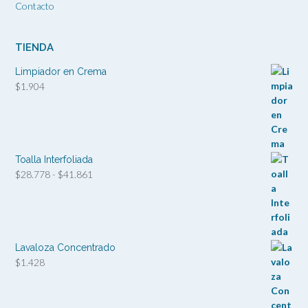
Contacto
TIENDA
Limpiador en Crema
$
1.904
Toalla Interfoliada
Rango
$
28.778
-
$
41.861
de
precios:
desde
$28.778
hasta
Lavaloza Concentrado
$41.861
$
1.428