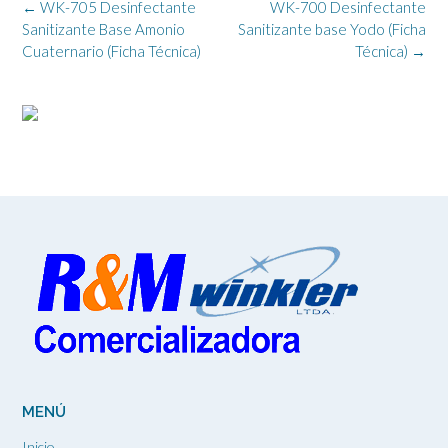
Navegación
←
WK-705 Desinfectante
WK-700 Desinfectante
de
Sanitizante Base Amonio
Sanitizante base Yodo (Ficha
la
Cuaternario (Ficha Técnica)
Técnica)
→
entrada
MENÚ
Inicio