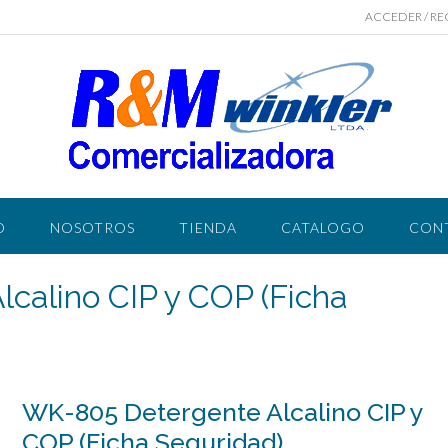
ACCEDER / RE
O
NOSOTROS
TIENDA
CATALOGO
CON
calino CIP y COP (Ficha
WK-805 Detergente Alcalino CIP y
COP (Ficha Seguridad)