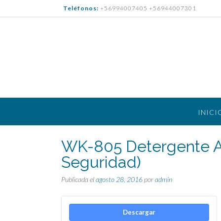
Saltar
Teléfonos:
+56994007405 +56944007301
al
contenido
INICI
WK-805 Detergente Al
Seguridad)
Publicada el
agosto 28, 2016
por
admin
Descargar