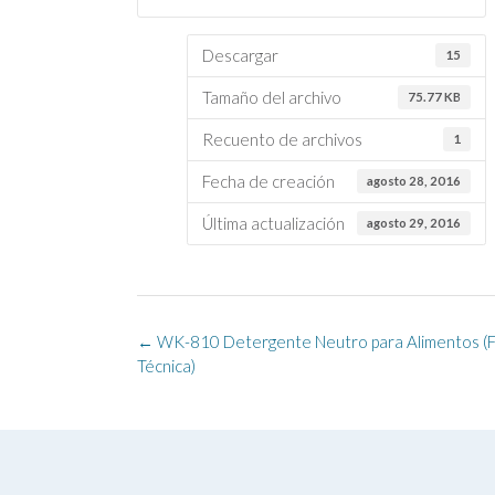
Descargar
15
Tamaño del archivo
75.77 KB
Recuento de archivos
1
Fecha de creación
agosto 28, 2016
Última actualización
agosto 29, 2016
Navegación
←
WK-810 Detergente Neutro para Alimentos (F
de
Técnica)
la
entrada