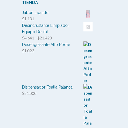
TIENDA
Jabón Líquido
$
1.131
Desincrustante Limpiador
Equipo Dental
Rango
$
4.641
-
$
21.420
de
Desengrasante Alto Poder
precios:
$
1.023
desde
$4.641
hasta
$21.420
Dispensador Toalla Palanca
$
51.000