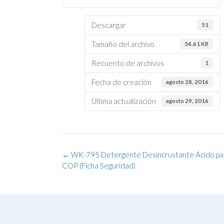
Descargar
51
Tamaño del archivo
54.61 KB
Recuento de archivos
1
Fecha de creación
agosto 28, 2016
Última actualización
agosto 29, 2016
Navegación
←
WK-795 Detergente Desincrustante Ácido par
de
COP (Ficha Seguridad)
la
entrada