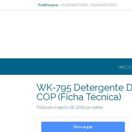
Saltar
Teléfonos:
+56994007405 +56944007301
al
contenido
INICI
WK-795 Detergente De
COP (Ficha Técnica)
Publicada el
agosto 28, 2016
por
admin
Descargar