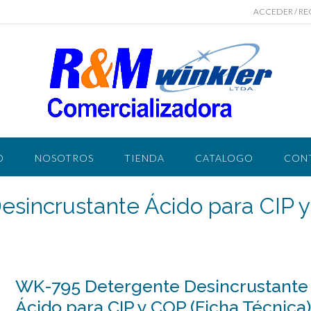
ACCEDER / RE
O
NOSOTROS
TIENDA
CATALOGO
CON
sincrustante Ácido para CIP y
WK-795 Detergente Desincrustante
Ácido para CIP y COP (Ficha Técnica)