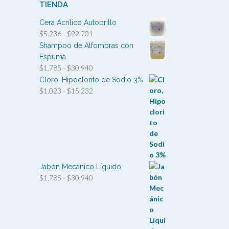
TIENDA
Cera Acrílico Autobrillo
Rango
$
5.236
-
$
92.701
de
Shampoo de Alfombras con
precios:
Espuma
desde
Rango
$
1.785
-
$
30.940
$5.236
de
Cloro, Hipoclorito de Sodio 3%
hasta
precios:
Rango
$
1.023
-
$
15.232
$92.701
desde
de
$1.785
precios:
hasta
desde
$30.940
$1.023
hasta
$15.232
Jabón Mecánico Líquido
Rango
$
1.785
-
$
30.940
de
precios:
desde
$1.785