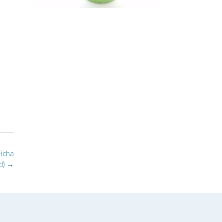
icha
d)
→