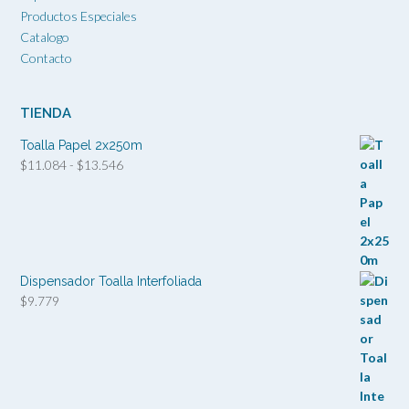
Productos Especiales
Catalogo
Contacto
TIENDA
Toalla Papel 2x250m
Rango
$
11.084
-
$
13.546
de
precios:
desde
$11.084
hasta
$13.546
Dispensador Toalla Interfoliada
$
9.779