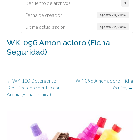
Recuento de archivos
1
Fecha de creación
agosto 28, 2016
Última actualización
agosto 29, 2016
WK-096 Amoniacloro (Ficha
Seguridad)
Navegación
←
WK-100 Detergente
WK-096 Amoniacloro (Ficha
de
Desinfectante neutro con
Técnica)
→
la
Aroma (Ficha Técnica)
entrada