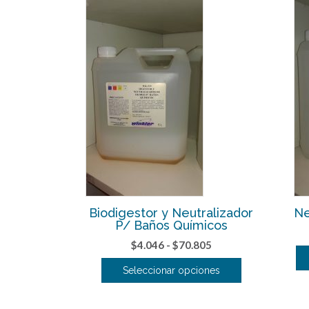
Biodigestor y Neutralizador
Ne
P/ Baños Químicos
Rango
$
4.046
-
$
70.805
de
Seleccionar opciones
precios:
Este
desde
producto
$4.046