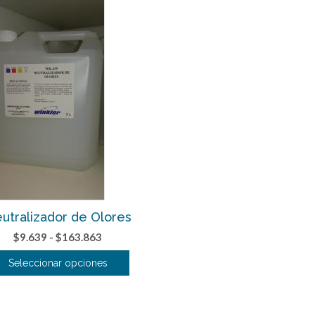
utralizador de Olores
Rango
$
9.639
-
$
163.863
de
Seleccionar opciones
precios:
Este
desde
producto
$9.639
tiene
hasta