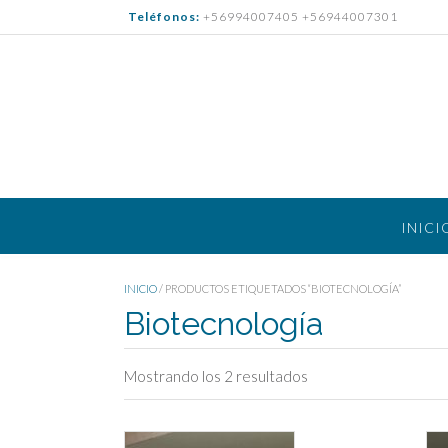
Saltar
Teléfonos:
+56994007405 +56944007301
al
contenido
INICI
INICIO
/ PRODUCTOS ETIQUETADOS “BIOTECNOLOGÍA”
Biotecnología
Mostrando los 2 resultados