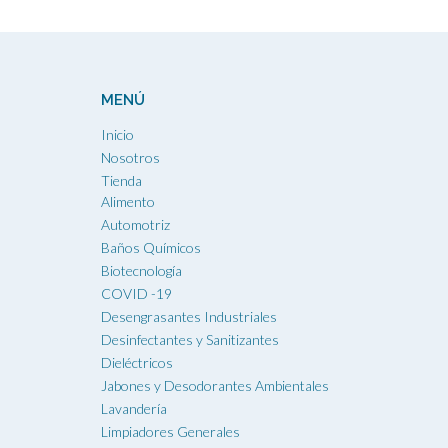
múltiples
$163.863
variantes.
Las
opciones
MENÚ
se
pueden
Inicio
elegir
Nosotros
en
Tienda
la
Alimento
página
Automotriz
de
Baños Químicos
producto
Biotecnología
COVID -19
Desengrasantes Industriales
Desinfectantes y Sanitizantes
Dieléctricos
Jabones y Desodorantes Ambientales
Lavandería
Limpiadores Generales