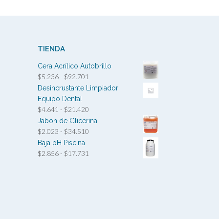
TIENDA
Cera Acrílico Autobrillo
Rango
$
5.236
-
$
92.701
de
Desincrustante Limpiador
precios:
Equipo Dental
desde
Rango
$
4.641
-
$
21.420
$5.236
de
Jabon de Glicerina
hasta
precios:
Rango
$
2.023
-
$
34.510
$92.701
desde
de
Baja pH Piscina
$4.641
precios:
Rango
$
2.856
-
$
17.731
hasta
desde
de
$21.420
$2.023
precios:
hasta
desde
$34.510
$2.856
hasta
$17.731