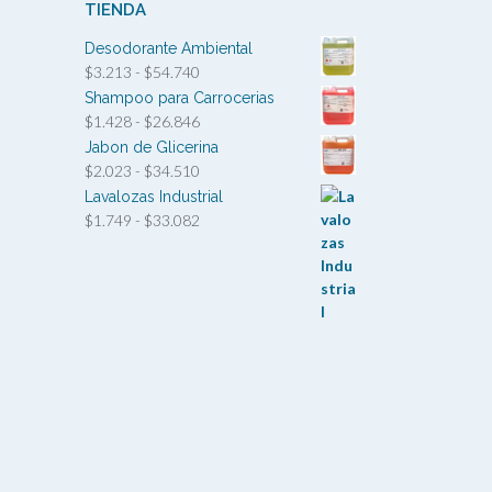
TIENDA
Desodorante Ambiental
Rango
$
3.213
-
$
54.740
de
Shampoo para Carrocerias
precios:
Rango
$
1.428
-
$
26.846
desde
de
Jabon de Glicerina
$3.213
precios:
Rango
$
2.023
-
$
34.510
hasta
desde
de
Lavalozas Industrial
$54.740
$1.428
precios:
Rango
$
1.749
-
$
33.082
hasta
desde
de
$26.846
$2.023
precios:
hasta
desde
$34.510
$1.749
hasta
$33.082