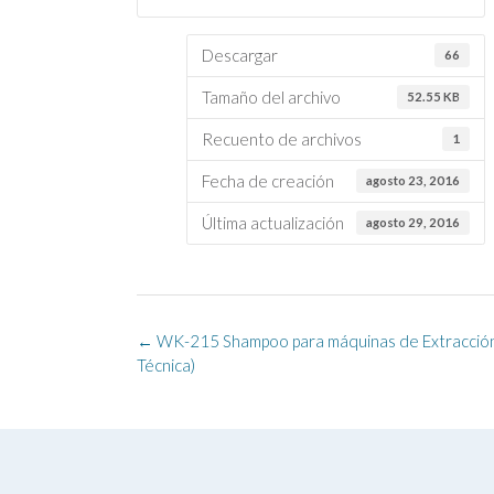
Descargar
66
Tamaño del archivo
52.55 KB
Recuento de archivos
1
Fecha de creación
agosto 23, 2016
Última actualización
agosto 29, 2016
Navegación
←
WK-215 Shampoo para máquinas de Extracción
de
Técnica)
la
entrada