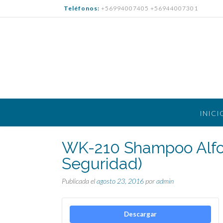
Saltar
Teléfonos:
+56994007405 +56944007301
al
contenido
INICI
WK-210 Shampoo Alfo
Seguridad)
Publicada el
agosto 23, 2016
por
admin
Descargar