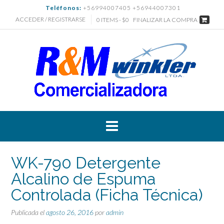
Saltar
Teléfonos:
+56994007405 +56944007301
al
ACCEDER / REGISTRARSE
0 ITEMS - $0
FINALIZAR LA COMPRA
contenido
WK-790 Detergente
Alcalino de Espuma
Controlada (Ficha Técnica)
Publicada el
agosto 26, 2016
por
admin