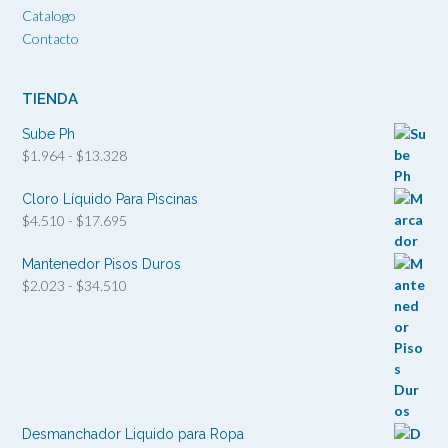
Catalogo
Contacto
TIENDA
Sube Ph
Rango
$
1.964
-
$
13.328
de
precios:
Cloro Líquido Para Piscinas
desde
Rango
$
4.510
-
$
17.695
$1.964
de
hasta
precios:
Mantenedor Pisos Duros
$13.328
desde
Rango
$
2.023
-
$
34.510
$4.510
de
hasta
precios:
$17.695
desde
$2.023
hasta
$34.510
Desmanchador Liquido para Ropa