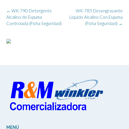
Navegación
←
WK-790 Detergente
WK-785 Desengrasante
de
Alcalino de Espuma
Líquido Alcalino Con Espuma
la
Controlada (Ficha Seguridad)
(Ficha Seguridad)
→
entrada
MENÚ