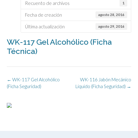
Recuento de archivos
1
Fecha de creación
agosto 28, 2016
Última actualización
agosto 29, 2016
WK-117 Gel Alcohólico (Ficha
Técnica)
Navegación
←
WK-117 Gel Alcohólico
WK-116 Jabón Mecánico
de
(Ficha Seguridad)
Líquido (Ficha Seguridad)
→
la
entrada