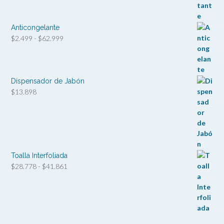
hasta
$26.180
Anticongelante
Rango
$
2.499
-
$
62.999
de
precios:
desde
$2.499
Dispensador de Jabón
hasta
$
13.898
$62.999
Toalla Interfoliada
Rango
$
28.778
-
$
41.861
de
precios:
desde
$28.778
hasta