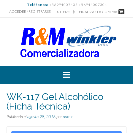
Saltar
Teléfonos:
+56994007405 +56944007301
al
ACCEDER / REGISTRARSE
0 ITEMS - $0
FINALIZAR LA COMPRA
contenido
WK-117 Gel Alcohólico
(Ficha Técnica)
Publicada el
agosto 28, 2016
por
admin