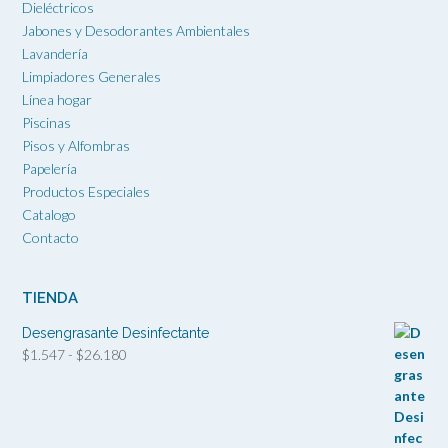
Dieléctricos
Jabones y Desodorantes Ambientales
Lavandería
Limpiadores Generales
Línea hogar
Piscinas
Pisos y Alfombras
Papelería
Productos Especiales
Catalogo
Contacto
TIENDA
Desengrasante Desinfectante
Rango
$
1.547
-
$
26.180
de
precios:
desde
$1.547