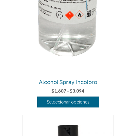
Alcohol Spray Incoloro
Rango
$
1.607
-
$
3.094
de
Seleccionar opciones
precios:
Este
desde
producto
$1.607
tiene
hasta
múltiples
$3.094