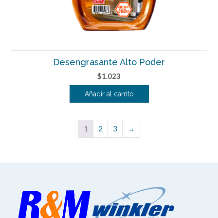
Desengrasante Alto Poder
$
1.023
Añadir al carrito
1
2
3
→