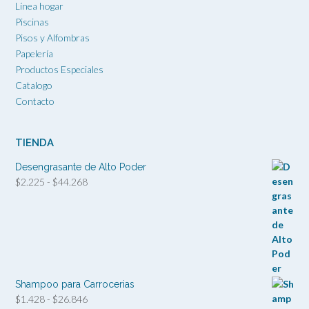
Línea hogar
Piscinas
Pisos y Alfombras
Papelería
Productos Especiales
Catalogo
Contacto
TIENDA
Desengrasante de Alto Poder
Rango
$
2.225
-
$
44.268
de
precios:
desde
$2.225
hasta
$44.268
Shampoo para Carrocerias
Rango
$
1.428
-
$
26.846