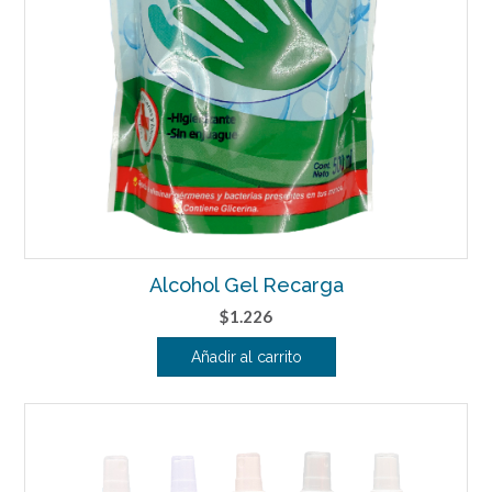
producto
Alcohol Gel Recarga
$
1.226
Añadir al carrito