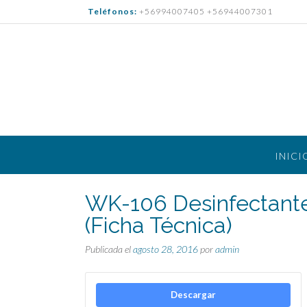
Saltar
Teléfonos:
+56994007405 +56944007301
al
contenido
INICI
WK-106 Desinfectante 
(Ficha Técnica)
Publicada el
agosto 28, 2016
por
admin
Descargar