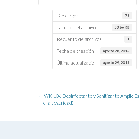
Descargar
73
Tamaño del archivo
53.66 KB
Recuento de archivos
1
Fecha de creación
agosto 28, 2016
Última actualización
agosto 29, 2016
Navegación
←
WK-106 Desinfectante y Sanitizante Amplio E
de
(Ficha Seguridad)
la
entrada