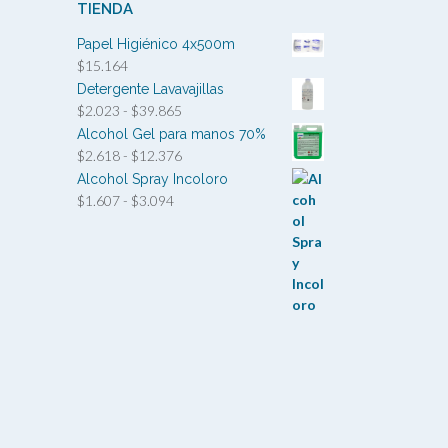
TIENDA
Papel Higiénico 4x500m
$
15.164
Detergente Lavavajillas
Rango
$
2.023
-
$
39.865
de
Alcohol Gel para manos 70%
precios:
Rango
$
2.618
-
$
12.376
desde
de
Alcohol Spray Incoloro
$2.023
precios:
Rango
$
1.607
-
$
3.094
hasta
desde
de
$39.865
$2.618
precios:
hasta
desde
$12.376
$1.607
hasta
$3.094