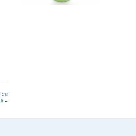
icha
d)
→