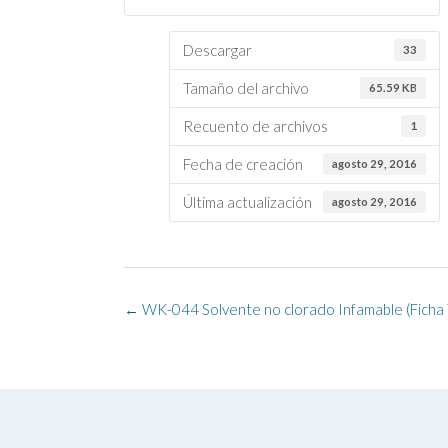
Descargar
33
Tamaño del archivo
65.59 KB
Recuento de archivos
1
Fecha de creación
agosto 29, 2016
Última actualización
agosto 29, 2016
Navegación
←
WK-044 Solvente no clorado Infamable (Ficha 
de
la
entrada