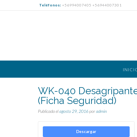
Saltar
Teléfonos:
+56994007405 +56944007301
al
contenido
INICI
WK-040 Desagripante 
(Ficha Seguridad)
Publicada el
agosto 29, 2016
por
admin
Descargar