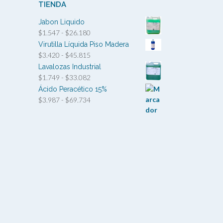
TIENDA
Jabon Liquido
Rango
$
1.547
-
$
26.180
de
Virutilla Líquida Piso Madera
precios:
Rango
$
3.420
-
$
45.815
desde
de
Lavalozas Industrial
$1.547
precios:
Rango
$
1.749
-
$
33.082
hasta
desde
de
Ácido Peracético 15%
$26.180
$3.420
precios:
Rango
$
3.987
-
$
69.734
hasta
desde
de
$45.815
$1.749
precios:
hasta
desde
$33.082
$3.987
hasta
$69.734