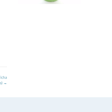
Ficha
a)
→