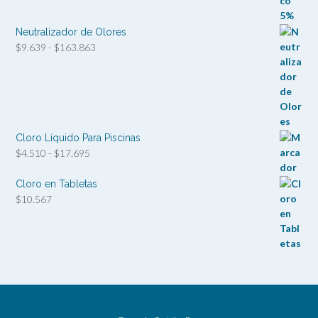
desde
$2.499
hasta
Neutralizador de Olores
$53.550
Rango
$
9.639
-
$
163.863
de
precios:
desde
$9.639
hasta
$163.863
Cloro Líquido Para Piscinas
Rango
$
4.510
-
$
17.695
de
precios:
Cloro en Tabletas
desde
$
10.567
$4.510
hasta
$17.695