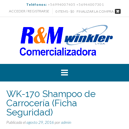
Saltar
Teléfonos:
+56994007405 +56944007301
al
ACCEDER / REGISTRARSE
0 ITEMS - $0
FINALIZAR LA COMPRA
contenido
WK-170 Shampoo de
Carrocería (Ficha
Seguridad)
Publicada el
agosto 29, 2016
por
admin