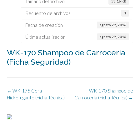
Tamaño del archivo
53.16 KB
Recuento de archivos
1
Fecha de creación
agosto 29, 2016
Última actualización
agosto 29, 2016
WK-170 Shampoo de Carrocería
(Ficha Seguridad)
Navegación
←
WK-175 Cera
WK-170 Shampoo de
de
Hidrofugante (Ficha Técnica)
Carrocería (Ficha Técnica)
→
la
entrada