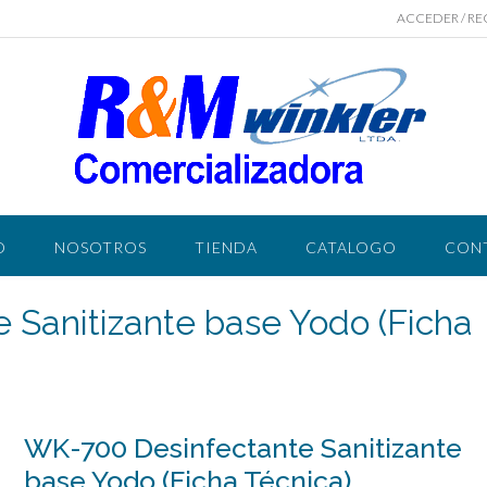
ACCEDER / RE
O
NOSOTROS
TIENDA
CATALOGO
CON
 Sanitizante base Yodo (Ficha
WK-700 Desinfectante Sanitizante
base Yodo (Ficha Técnica)