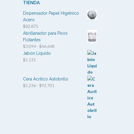
TIENDA
Dispensador Papel Higiénico
Acero
$
82.875
Abrillanador para Pisos
Flotantes
Rango
$
3.094
-
$
46.648
de
Jabón Líquido
precios:
$
1.131
desde
$3.094
hasta
Cera Acrílico Autobrillo
$46.648
Rango
$
5.236
-
$
92.701
de
precios:
desde
$5.236
hasta
$92.701