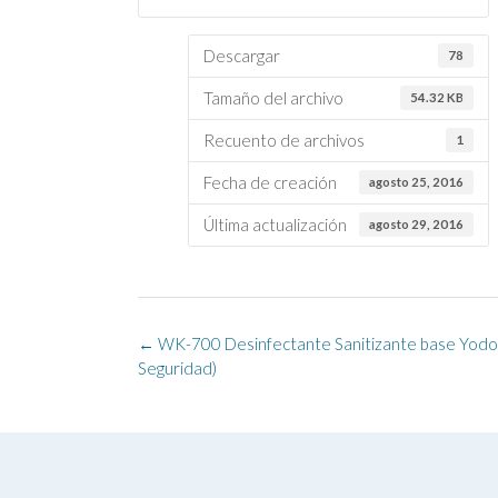
Descargar
78
Tamaño del archivo
54.32 KB
Recuento de archivos
1
Fecha de creación
agosto 25, 2016
Última actualización
agosto 29, 2016
Navegación
←
WK-700 Desinfectante Sanitizante base Yodo 
de
Seguridad)
la
entrada