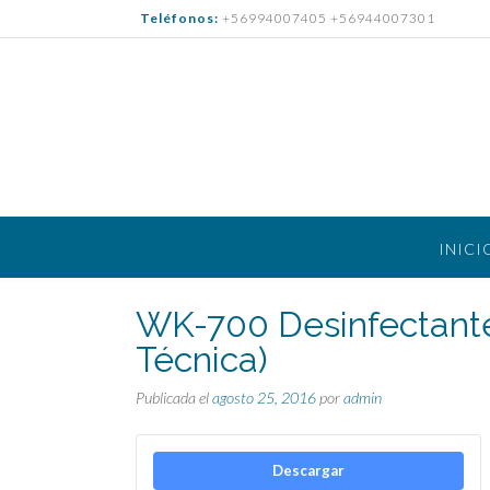
Saltar
Teléfonos:
+56994007405 +56944007301
al
contenido
INICI
WK-700 Desinfectante
Técnica)
Publicada el
agosto 25, 2016
por
admin
Descargar