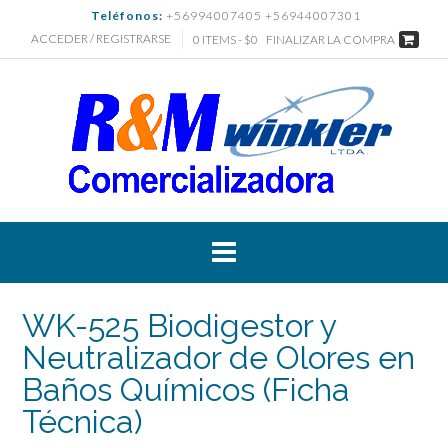
Saltar
Teléfonos:
+56994007405 +56944007301
al
ACCEDER / REGISTRARSE
0 ITEMS - $0
FINALIZAR LA COMPRA
contenido
WK-525 Biodigestor y
Neutralizador de Olores en
Baños Químicos (Ficha
Técnica)