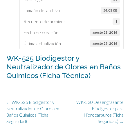
Tamaño del archivo
54.03 KB
Recuento de archivos
1
Fecha de creación
agosto 28, 2016
Última actualización
agosto 29, 2016
WK-525 Biodigestor y
Neutralizador de Olores en Baños
Químicos (Ficha Técnica)
Navegación
←
WK-525 Biodigestor y
WK-520 Desengrasante
de
Neutralizador de Olores en
Biodigestor para
la
Baños Químicos (Ficha
Hidrocarburos (Ficha
entrada
Seguridad)
Seguridad)
→