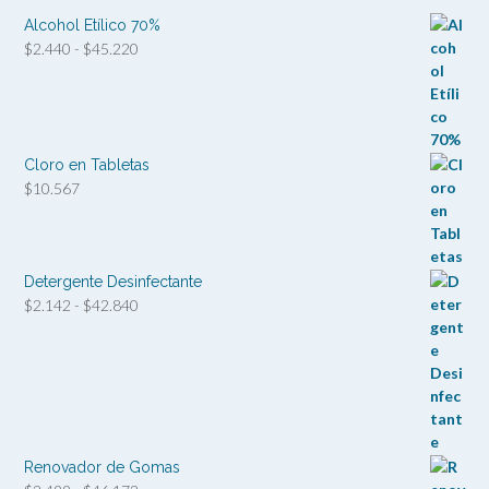
Alcohol Etílico 70%
Rango
$
2.440
-
$
45.220
de
precios:
desde
$2.440
hasta
Cloro en Tabletas
$45.220
$
10.567
Detergente Desinfectante
Rango
$
2.142
-
$
42.840
de
precios:
desde
$2.142
hasta
$42.840
Renovador de Gomas