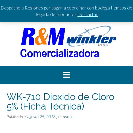
Saltar
Teléfonos:
+56994007405 +56944007301
Despacho a Regiones por pagar, a coordinar con bodega tiempos de
al
ACCEDER / REGISTRARSE
0 ITEMS - $0
FINALIZAR LA COMPRA
llegada de productos
Descartar
contenido
WK-710 Dioxido de Cloro
5% (Ficha Técnica)
Publicada el
agosto 25, 2016
por
admin