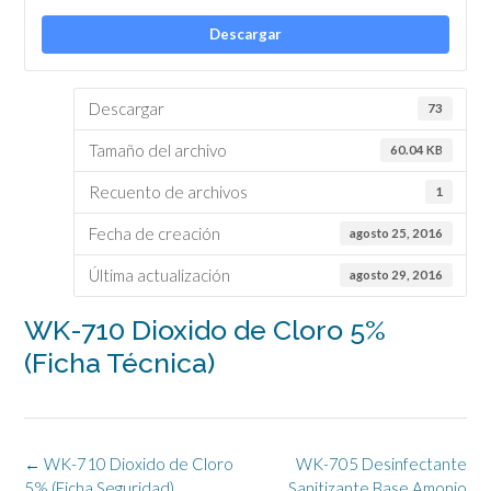
Descargar
Descargar
73
Tamaño del archivo
60.04 KB
Recuento de archivos
1
Fecha de creación
agosto 25, 2016
Última actualización
agosto 29, 2016
WK-710 Dioxido de Cloro 5%
(Ficha Técnica)
Navegación
←
WK-710 Dioxido de Cloro
WK-705 Desinfectante
de
5% (Ficha Seguridad)
Sanitizante Base Amonio