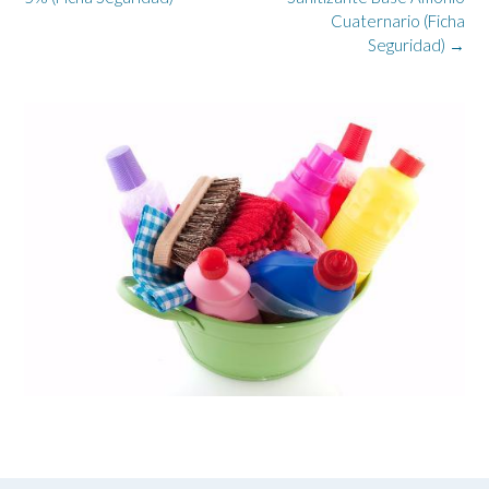
la
Cuaternario (Ficha
entrada
Seguridad)
→