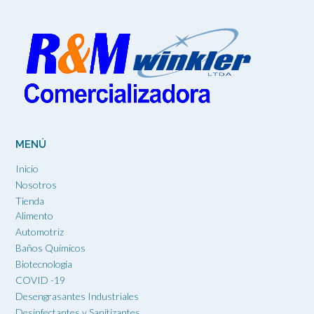
MENÚ
Inicio
Nosotros
Tienda
Alimento
Automotriz
Baños Químicos
Biotecnología
COVID -19
Desengrasantes Industriales
Desinfectantes y Sanitizantes