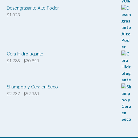
$952
hasta
Desengrasante Alto Poder
$1.166
$
1.023
Cera Hidrofugante
Rango
$
1.785
-
$
30.940
de
precios:
desde
$1.785
Shampoo y Cera en Seco
hasta
Rango
$
2.737
-
$
52.360
$30.940
de
precios:
desde
$2.737
hasta
$52.360