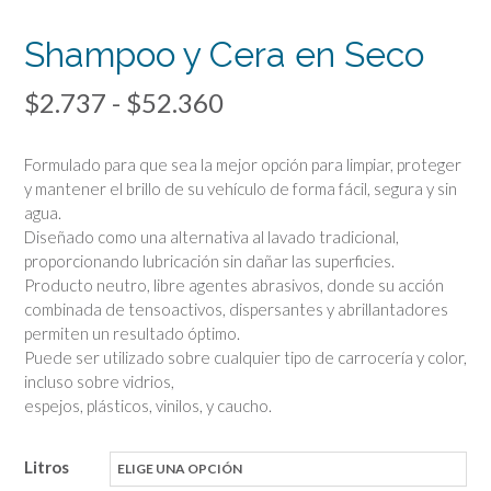
Shampoo y Cera en Seco
Rango
$
2.737
-
$
52.360
de
Formulado para que sea la mejor opción para limpiar, proteger
precios:
y mantener el brillo de su vehículo de forma fácil, segura y sin
agua.
desde
Diseñado como una alternativa al lavado tradicional,
$2.737
proporcionando lubricación sin dañar las superficies.
Producto neutro, libre agentes abrasivos, donde su acción
hasta
combinada de tensoactivos, dispersantes y abrillantadores
$52.360
permiten un resultado óptimo.
Puede ser utilizado sobre cualquier tipo de carrocería y color,
incluso sobre vidrios,
espejos, plásticos, vinilos, y caucho.
Litros