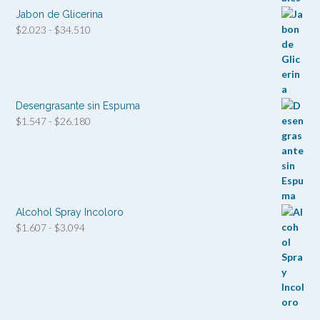
Jabon de Glicerina
Rango
$
2.023
-
$
34.510
de
precios:
desde
$2.023
hasta
Desengrasante sin Espuma
$34.510
Rango
$
1.547
-
$
26.180
de
precios:
desde
$1.547
hasta
$26.180
Alcohol Spray Incoloro
Rango
$
1.607
-
$
3.094
de
precios:
desde
$1.607
hasta
$3.094