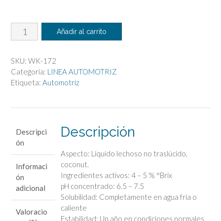
Shampoo
Añadir al carrito
y
Cera
SKU:
WK-172
en
Categoría:
LINEA AUTOMOTRIZ
Seco
Etiqueta:
Automotriz
cantidad
Descripción
Descripci
ón
Aspecto: Líquido lechoso no traslúcido,
coconut.
Informaci
Ingredientes activos: 4 – 5 % °Brix
ón
pH concentrado: 6.5 – 7.5
adicional
Solubilidad: Completamente en agua fría o
caliente
Valoracio
Estabilidad: Un año en condiciones normales