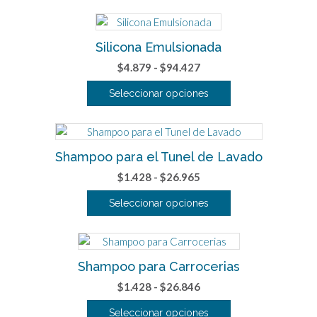
Silicona Emulsionada
Rango
$
4.879
-
$
94.427
de
Seleccionar opciones
precios:
Este
desde
producto
$4.879
tiene
hasta
Shampoo para el Tunel de Lavado
múltiples
$94.427
variantes.
Rango
$
1.428
-
$
26.965
Las
de
Seleccionar opciones
opciones
precios:
se
Este
desde
pueden
producto
$1.428
elegir
tiene
hasta
Shampoo para Carrocerias
en
múltiples
$26.965
la
variantes.
Rango
$
1.428
-
$
26.846
página
Las
de
Seleccionar opciones
de
opciones
precios: