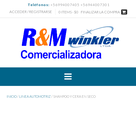
Saltar
Teléfonos:
+56994007405 +56944007301
al
ACCEDER / REGISTRARSE
0 ITEMS - $0
FINALIZAR LA COMPRA
contenido
INICIO
/
LINEA AUTOMOTRIZ
/ SHAMPOO Y CERA EN SECO