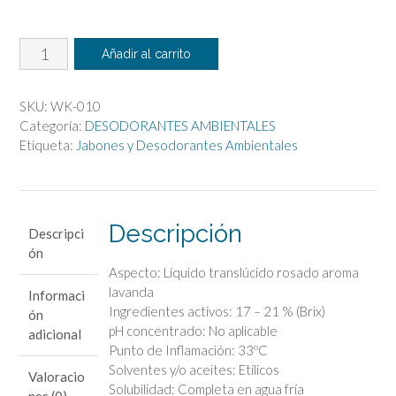
Desodorante
Añadir al carrito
Ambiental
cantidad
SKU:
WK-010
Categoría:
DESODORANTES AMBIENTALES
Etiqueta:
Jabones y Desodorantes Ambientales
Descripción
Descripci
ón
Aspecto: Líquido translúcido rosado aroma
lavanda
Informaci
Ingredientes activos: 17 – 21 % (Brix)
ón
pH concentrado: No aplicable
adicional
Punto de Inflamación: 33ºC
Solventes y/o aceites: Etílicos
Valoracio
Solubilidad: Completa en agua fría