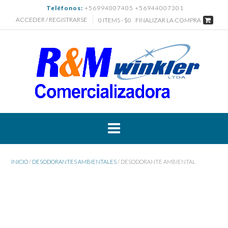
Saltar
Teléfonos:
+56994007405 +56944007301
al
ACCEDER / REGISTRARSE
0 ITEMS - $0
FINALIZAR LA COMPRA
contenido
INICIO
/
DESODORANTES AMBIENTALES
/ DESODORANTE AMBIENTAL