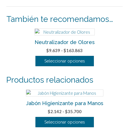
También te recomendamos…
Neutralizador de Olores
Rango
$
9.639
-
$
163.863
de
Seleccionar opciones
precios:
Este
desde
producto
$9.639
Productos relacionados
tiene
hasta
múltiples
$163.863
variantes.
Las
Jabón Higienizante para Manos
opciones
Rango
$
2.142
-
$
35.700
se
de
pueden
Seleccionar opciones
precios:
elegir