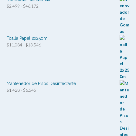
Rango
$
2.499
-
$
46.172
de
precios:
desde
$2.499
hasta
Toalla Papel 2x250m
$46.172
Rango
$
11.084
-
$
13.546
de
precios:
desde
$11.084
hasta
$13.546
Mantenedor de Pisos Desinfectante
Rango
$
1.428
-
$
6.545
de
precios:
desde
$1.428
hasta
$6.545