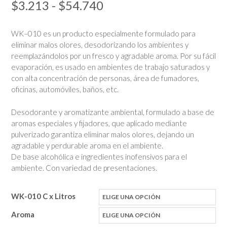
Rango
$
3.213
-
$
54.740
de
WK–010 es un producto especialmente formulado para
precios:
eliminar malos olores, desodorizando los ambientes y
reemplazándolos por un fresco y agradable aroma. Por su fácil
desde
evaporación, es usado en ambientes de trabajo saturados y
$3.213
con alta concentración de personas, área de fumadores,
oficinas, automóviles, baños, etc.
hasta
$54.740
Desodorante y aromatizante ambiental, formulado a base de
aromas especiales y fijadores, que aplicado mediante
pulverizado garantiza eliminar malos olores, dejando un
agradable y perdurable aroma en el ambiente.
De base alcohólica e ingredientes inofensivos para el
ambiente. Con variedad de presentaciones.
WK-010 C x Litros
Aroma