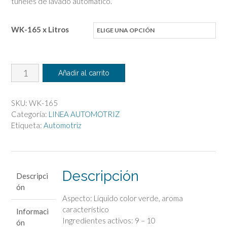
túneles de lavado automático.
WK-165 x Litros
Shampoo
Añadir al carrito
para
el
SKU:
WK-165
Tunel
Categoría:
LINEA AUTOMOTRIZ
de
Etiqueta:
Automotriz
Lavado
cantidad
Descripción
Descripci
ón
Aspecto: Líquido color verde, aroma
característico
Informaci
Ingredientes activos: 9 – 10
ón