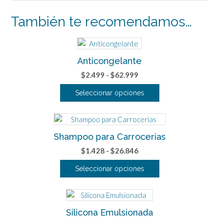
También te recomendamos…
Anticongelante
Rango
$
2.499
-
$
62.999
de
Seleccionar opciones
precios:
Este
desde
producto
$2.499
tiene
hasta
Shampoo para Carrocerias
múltiples
$62.999
variantes.
Rango
$
1.428
-
$
26.846
Las
de
Seleccionar opciones
opciones
precios:
se
Este
desde
pueden
producto
$1.428
elegir
tiene
hasta
Silicona Emulsionada
en
múltiples
$26.846