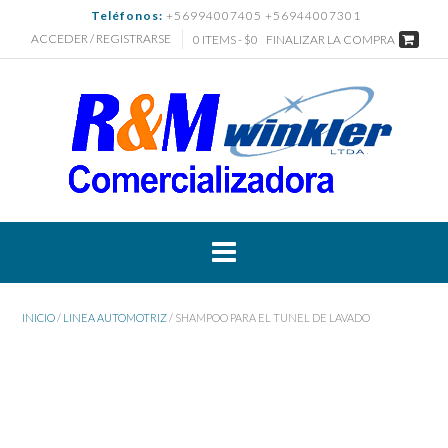
Saltar
Teléfonos:
+56994007405 +56944007301
al
ACCEDER / REGISTRARSE
0 ITEMS - $0
FINALIZAR LA COMPRA
contenido
INICIO
/
LINEA AUTOMOTRIZ
/ SHAMPOO PARA EL TUNEL DE LAVADO