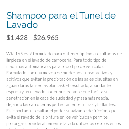
Shampoo para el Tunel de
Lavado
Rango
$
1.428
-
$
26.965
de
WK-165 está formulado para obtener óptimos resultados de
precios:
limpieza en el lavado de carrocería. Para todo tipo de
máquinas automáticas y para todo tipo de vehículos.
desde
Formulado con una mezcla de modernos tenso-activos y
$1.428
aditivos que evitan la precipitación de las sales disueltas en
aguas duras (aureolas blancas). El resultado, abundante
hasta
espuma y un elevado poder humectante que facilita su
$26.965
penetración en la capa de suciedad y grasa más reacia,
dejando las carrocerías perfectamente limpias y brillantes.
Es importante resaltar el poder suavizante de fricción, que
evita el rayado de la pintura en los vehículos y permite
prolongar considerablemente la vida útil de los cepillos en los