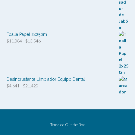
Toalla Papel 2x250m
Rango
$
11.084
-
$
13.546
de
precios:
desde
$11.084
hasta
$13.546
Desincrustante Limpiador Equipo Dental
Rango
$
4.641
-
$
21.420
de
precios:
desde
$4.641
hasta
$21.420
Tema de
Out the Box