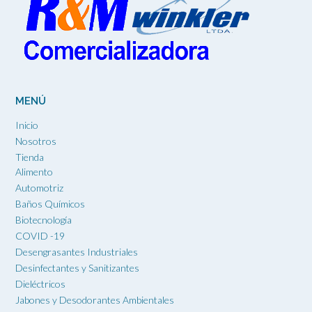
producto
se
pueden
elegir
en
la
página
MENÚ
de
producto
Inicio
Nosotros
Tienda
Alimento
Automotriz
Baños Químicos
Biotecnología
COVID -19
Desengrasantes Industriales
Desinfectantes y Sanitizantes
Dieléctricos
Jabones y Desodorantes Ambientales