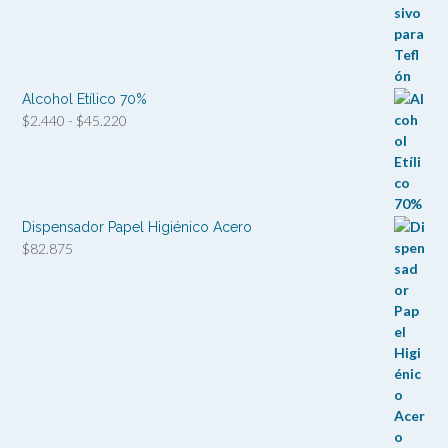
Alcohol Etílico 70%
Rango
$
2.440
-
$
45.220
de
precios:
desde
$2.440
hasta
Dispensador Papel Higiénico Acero
$45.220
$
82.875