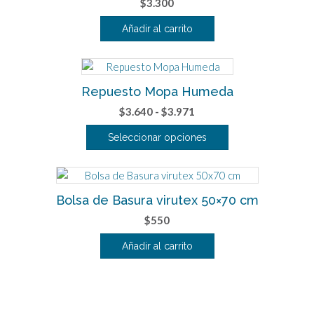
$
3.300
Añadir al carrito
Repuesto Mopa Humeda
Rango
$
3.640
-
$
3.971
de
Seleccionar opciones
precios:
Este
desde
producto
$3.640
tiene
hasta
Bolsa de Basura virutex 50×70 cm
múltiples
$3.971
variantes.
$
550
Las
Añadir al carrito
opciones
se
pueden
elegir
en