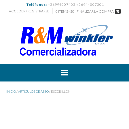
Saltar
Teléfonos:
+56994007405 +56944007301
al
ACCEDER / REGISTRARSE
0 ITEMS - $0
FINALIZAR LA COMPRA
contenido
INICIO
/
ARTÍCULOS DE ASEO
/ ESCOBILLON