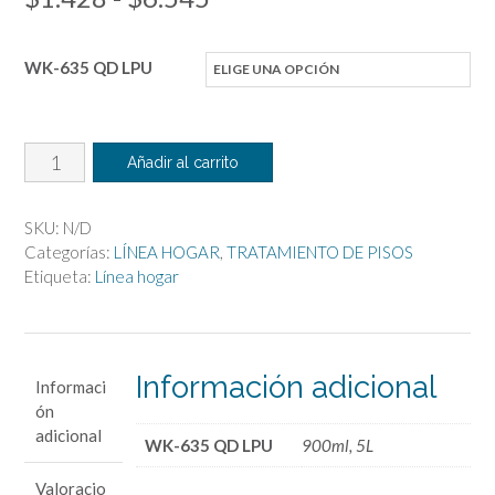
de
WK-635 QD LPU
precios:
desde
$1.428
Mantenedor
Añadir al carrito
de
hasta
Pisos
SKU:
N/D
$6.545
Desinfectante
Categorías:
LÍNEA HOGAR
,
TRATAMIENTO DE PISOS
cantidad
Etiqueta:
Línea hogar
Información adicional
Informaci
ón
adicional
WK-635 QD LPU
900ml, 5L
Valoracio