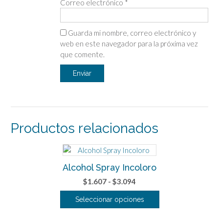
Correo electrónico
*
Guarda mi nombre, correo electrónico y
web en este navegador para la próxima vez
que comente.
Productos relacionados
Alcohol Spray Incoloro
Rango
$
1.607
-
$
3.094
de
Seleccionar opciones
precios:
Este
desde