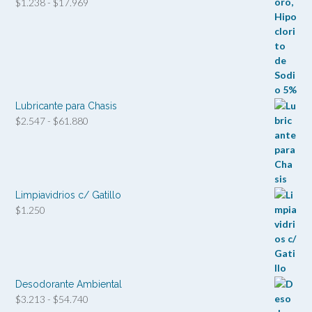
Rango
$
1.238
-
$
17.969
de
precios:
desde
$1.238
hasta
$17.969
Lubricante para Chasis
Rango
$
2.547
-
$
61.880
de
precios:
desde
$2.547
hasta
Limpiavidrios c/ Gatillo
$61.880
$
1.250
Desodorante Ambiental
Rango
$
3.213
-
$
54.740