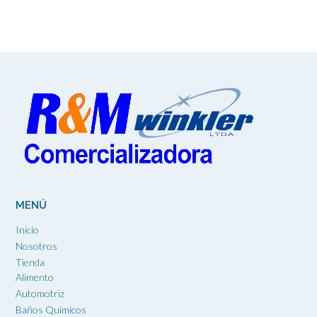
se
pueden
elegir
en
la
página
de
producto
MENÚ
Inicio
Nosotros
Tienda
Alimento
Automotriz
Baños Químicos