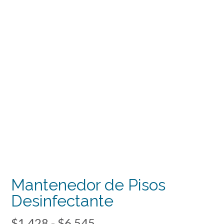
Mantenedor de Pisos
Desinfectante
Rango
$
1.428
-
$
6.545