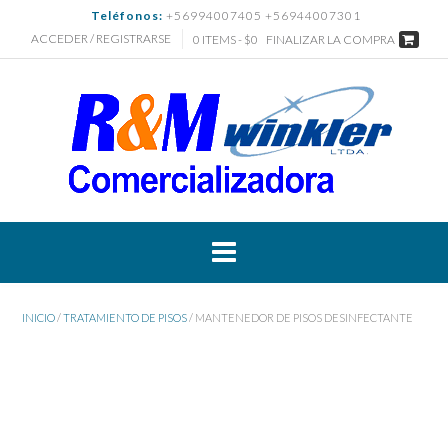
Saltar
Teléfonos:
+56994007405 +56944007301
al
ACCEDER / REGISTRARSE
0 ITEMS - $0
FINALIZAR LA COMPRA
contenido
INICIO
/
TRATAMIENTO DE PISOS
/ MANTENEDOR DE PISOS DESINFECTANTE