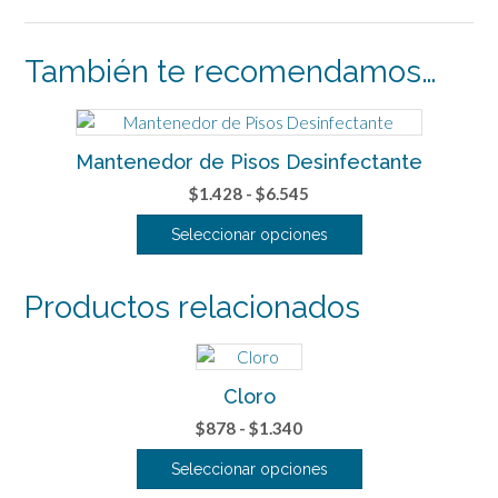
También te recomendamos…
Mantenedor de Pisos Desinfectante
Rango
$
1.428
-
$
6.545
de
Seleccionar opciones
precios:
Este
desde
producto
$1.428
Productos relacionados
tiene
hasta
múltiples
$6.545
variantes.
Las
Cloro
opciones
Rango
$
878
-
$
1.340
se
de
pueden
Seleccionar opciones
precios:
elegir