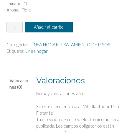
Tamaño: 1L
Aroma: Floral
Abrillantador
Añadir al carrito
Piso
Flotante
cantidad
Categorías:
LÍNEA HOGAR
,
TRATAMIENTO DE PISOS
Etiqueta:
Línea hogar
Valoraciones
Valoracio
nes (0)
No hay valoraciones aún.
Sé el primero en valorar “Abrillantador Piso
Flotante”
Tu dirección de correo electrónico no será
publicada.
Los campos obligatorios están