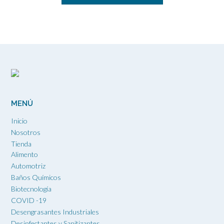
se
Este
pueden
producto
elegir
tiene
en
múltiples
la
variantes.
página
Las
de
opciones
producto
se
pueden
MENÚ
elegir
en
Inicio
la
Nosotros
página
Tienda
de
Alimento
producto
Automotriz
Baños Químicos
Biotecnología
COVID -19
Desengrasantes Industriales
Desinfectantes y Sanitizantes