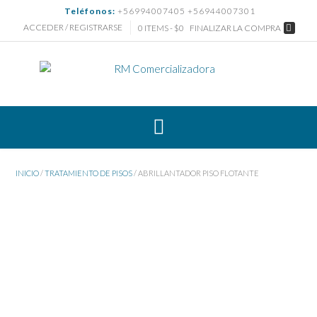
Saltar
Teléfonos:
+56994007405 +56944007301
al
ACCEDER / REGISTRARSE
0 ITEMS - $0
FINALIZAR LA COMPRA
contenido
INICIO
/
TRATAMIENTO DE PISOS
/ ABRILLANTADOR PISO FLOTANTE