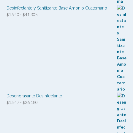
Desinfectante y Sanitizante Base Amonio Cuaternario
Rango
$
1.940
-
$
41.305
de
precios:
desde
$1.940
hasta
$41.305
Desengrasante Desinfectante
Rango
$
1.547
-
$
26.180
de
precios:
desde
$1.547