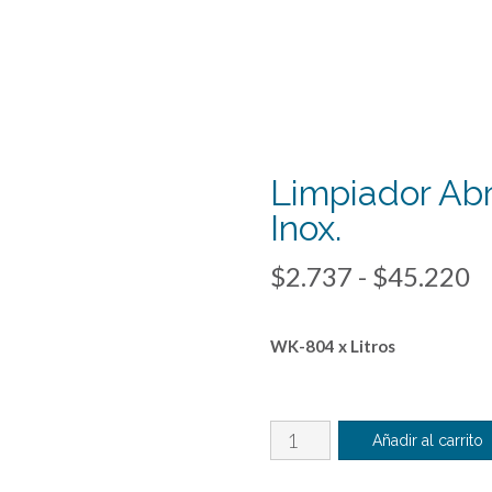
Limpiador Abr
Inox.
R
$
2.737
-
$
45.220
d
WK-804 x Litros
p
d
$
Limpiador
Añadir al carrito
Abrillantador
h