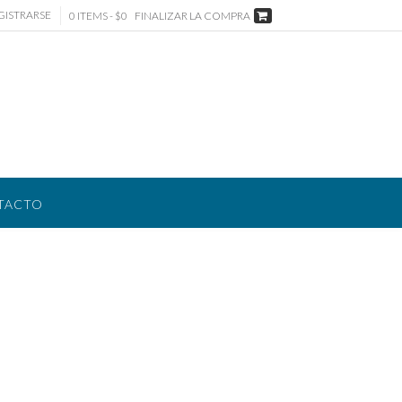
GISTRARSE
0 ITEMS - $0
FINALIZAR LA COMPRA
TACTO