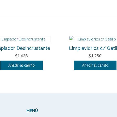
piador Desincrustante
Limpiavidrios c/ Gatil
$
1.428
$
1.250
Añadir al carrito
Añadir al carrito
MENÚ