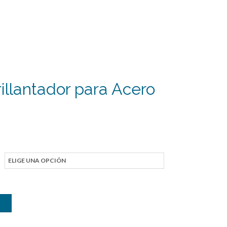
illantador para Acero
ango
e
recios:
esde
2.737
asta