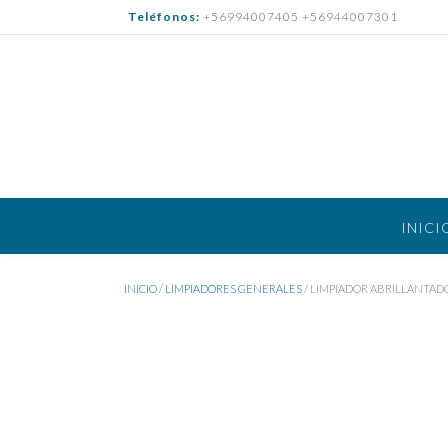
Saltar
Teléfonos:
+56994007405 +56944007301
al
contenido
INICI
INICIO
/
LIMPIADORES GENERALES
/ LIMPIADOR ABRILLANTADO