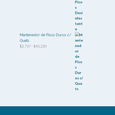
desde
$1.428
hasta
$6.545
Mantenedor de Pisos Duros c/
Quats
Rango
$
2.737
-
$
45.220
de
precios:
desde
$2.737
hasta
$45.220