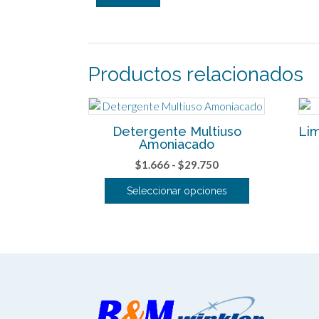
Productos relacionados
Detergente Multiuso
Lim
Amoniacado
Rango
$
1.666
-
$
29.750
de
Seleccionar opciones
precios:
Este
desde
producto
$1.666
tiene
hasta
múltiples
$29.750
variantes.
Las
opciones