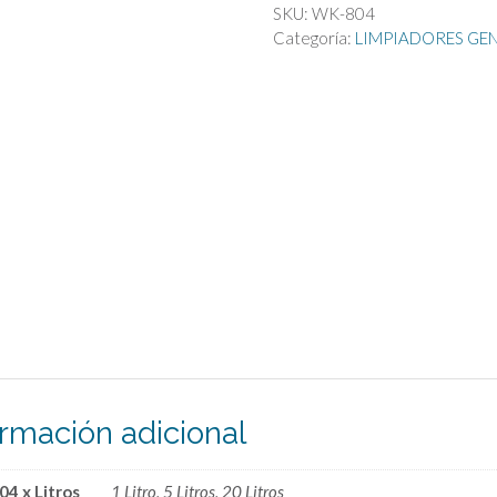
para
SKU:
WK-804
$
Acero
Categoría:
LIMPIADORES GE
Inox.
cantidad
ormación adicional
4 x Litros
1 Litro, 5 Litros, 20 Litros