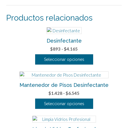
Productos relacionados
Desinfectante
Rango
$
893
-
$
4.165
de
Seleccionar opciones
precios:
Este
desde
producto
$893
tiene
hasta
Mantenedor de Pisos Desinfectante
múltiples
$4.165
variantes.
Rango
$
1.428
-
$
6.545
Las
de
Seleccionar opciones
opciones
precios:
se
Este
desde
pueden
producto
$1.428
elegir
tiene
hasta