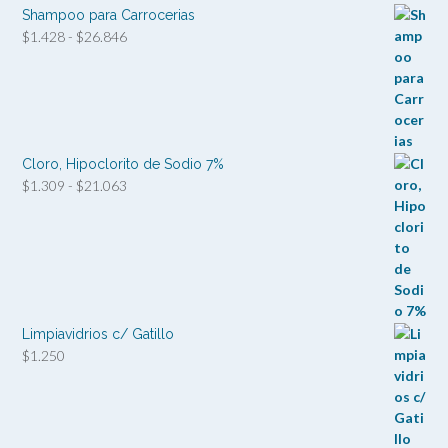
Shampoo para Carrocerias
Rango
$
1.428
-
$
26.846
de
precios:
desde
$1.428
hasta
$26.846
Cloro, Hipoclorito de Sodio 7%
Rango
$
1.309
-
$
21.063
de
precios:
desde
$1.309
hasta
$21.063
Limpiavidrios c/ Gatillo
$
1.250