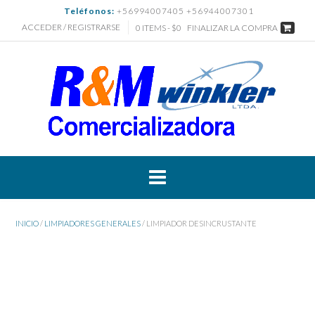
Saltar
Teléfonos:
+56994007405 +56944007301
al
ACCEDER / REGISTRARSE
0 ITEMS - $0
FINALIZAR LA COMPRA
contenido
INICIO
/
LIMPIADORES GENERALES
/ LIMPIADOR DESINCRUSTANTE