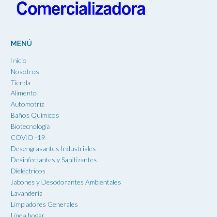
elegir
en
la
página
MENÚ
de
producto
Inicio
Nosotros
Tienda
Alimento
Automotriz
Baños Químicos
Biotecnología
COVID -19
Desengrasantes Industriales
Desinfectantes y Sanitizantes
Dieléctricos
Jabones y Desodorantes Ambientales
Lavandería
Limpiadores Generales
Línea hogar