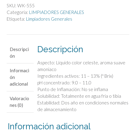
Amoniacado
SKU:
WK-555
cantidad
Categoría:
LIMPIADORES GENERALES
Etiqueta:
Limpiadores Generales
Descripción
Descripci
ón
Aspecto: Líquido color celeste, aroma suave
amoniaco
Informaci
Ingredientes activos: 11 – 13% (º Brix)
ón
pH concentrado: 9.0 – 11.0
adicional
Punto de Inflamación: No se inflama
Solubilidad: Totalmente en agua fría o tibia
Valoracio
Estabilidad: Dos año en condiciones normales
nes (0)
de almacenamiento
Información adicional