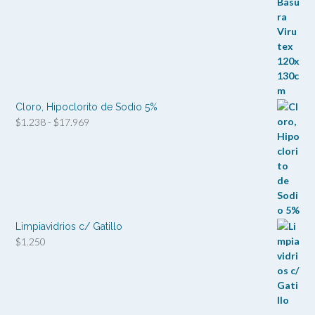
Cloro, Hipoclorito de Sodio 5%
Rango
$
1.238
-
$
17.969
de
precios:
desde
$1.238
hasta
$17.969
Limpiavidrios c/ Gatillo
$
1.250