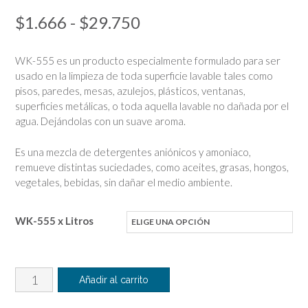
Rango
$
1.666
-
$
29.750
de
WK-555 es un producto especialmente formulado para ser
precios:
usado en la limpieza de toda superficie lavable tales como
pisos, paredes, mesas, azulejos, plásticos, ventanas,
desde
superficies metálicas, o toda aquella lavable no dañada por el
$1.666
agua. Dejándolas con un suave aroma.
hasta
Es una mezcla de detergentes aniónicos y amoniaco,
$29.750
remueve distintas suciedades, como aceites, grasas, hongos,
vegetales, bebidas, sin dañar el medio ambiente.
WK-555 x Litros
Detergente
Añadir al carrito
Multiuso