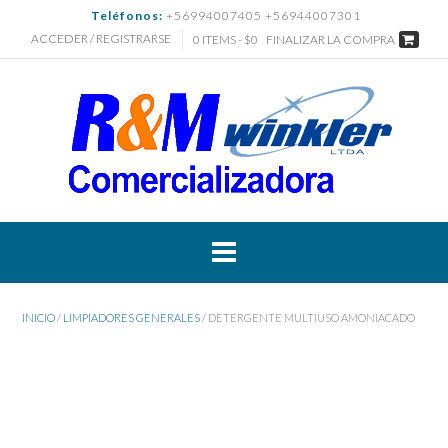
Saltar
Teléfonos:
+56994007405 +56944007301
al
ACCEDER / REGISTRARSE
0 ITEMS - $0
FINALIZAR LA COMPRA
contenido
INICIO
/
LIMPIADORES GENERALES
/ DETERGENTE MULTIUSO AMONIACADO