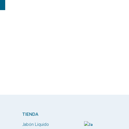
cios:
de
970
ta
.820
TIENDA
Jabón Líquido