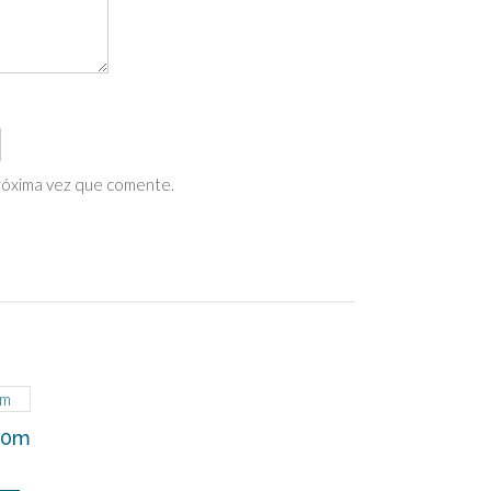
próxima vez que comente.
 50m
go