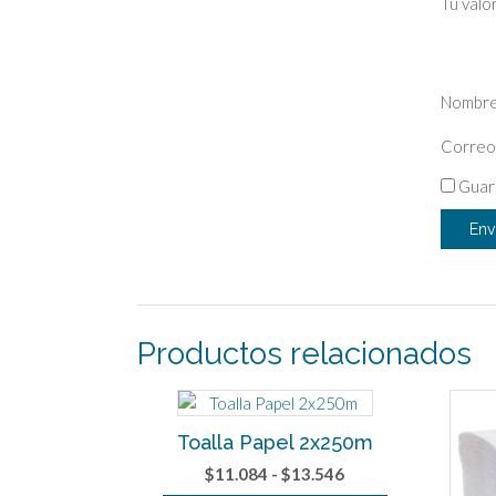
Tu valo
Nombr
Correo
Guar
Productos relacionados
Toalla Papel 2x250m
Rango
$
11.084
-
$
13.546