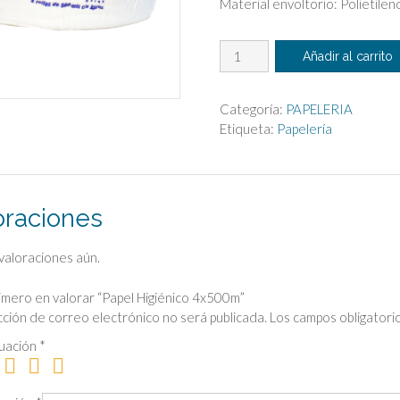
Material envoltorio: Polietilen
Papel
Añadir al carrito
Higiénico
4x500m
cantidad
Categoría:
PAPELERIA
Etiqueta:
Papelería
oraciones
valoraciones aún.
rimero en valorar “Papel Higiénico 4x500m”
cción de correo electrónico no será publicada.
Los campos obligator
tuación
*