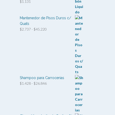
$
1.131
Mantenedor de Pisos Duros c/
Quats
Rango
$
2.737
-
$
45.220
de
precios:
desde
$2.737
hasta
$45.220
Shampoo para Carrocerias
Rango
$
1.428
-
$
26.846
de
precios:
desde
$1.428
hasta