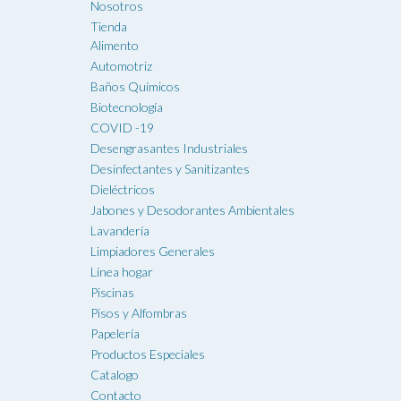
Nosotros
elegir
Tienda
en
Alimento
la
Automotriz
página
Baños Químicos
de
Biotecnología
producto
COVID -19
Desengrasantes Industriales
Desinfectantes y Sanitizantes
Dieléctricos
Jabones y Desodorantes Ambientales
Lavandería
Limpiadores Generales
Línea hogar
Piscinas
Pisos y Alfombras
Papelería
Productos Especiales
Catalogo
Contacto