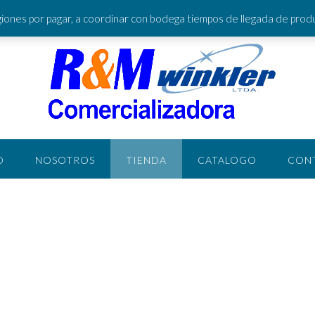
ACCEDER / RE
ones por pagar, a coordinar con bodega tiempos de llegada de pro
O
NOSOTROS
TIENDA
CATALOGO
CON