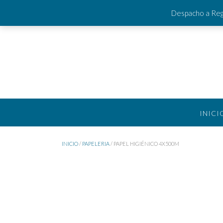
Saltar
Teléfonos:
+56994007405 +56944007301
Despacho a Regi
al
contenido
INICI
INICIO
/
PAPELERIA
/ PAPEL HIGIÉNICO 4X500M