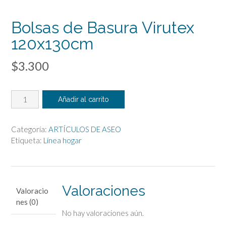
Bolsas de Basura Virutex
120x130cm
$
3.300
Bolsas
Añadir al carrito
de
Basura
Virutex
Categoría:
ARTÍCULOS DE ASEO
120x130cm
Etiqueta:
Línea hogar
cantidad
Valoraciones
Valoracio
nes (0)
No hay valoraciones aún.