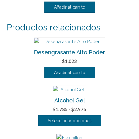
Añadir al carrito
Productos relacionados
Desengrasante Alto Poder
$
1.023
Añadir al carrito
Alcohol Gel
Rango
$
1.785
-
$
2.975
de
Seleccionar opciones
precios:
Este
desde
producto
$1.785