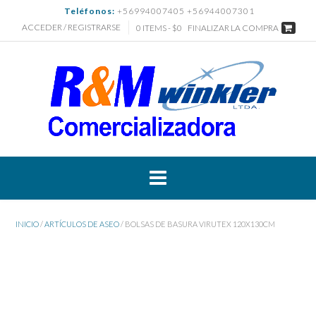
Saltar
Teléfonos:
+56994007405 +56944007301
al
ACCEDER / REGISTRARSE
0 ITEMS - $0
FINALIZAR LA COMPRA
contenido
INICIO
/
ARTÍCULOS DE ASEO
/ BOLSAS DE BASURA VIRUTEX 120X130CM