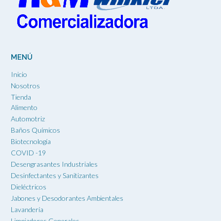
pueden
elegir
en
la
página
MENÚ
de
producto
Inicio
Nosotros
Tienda
Alimento
Automotriz
Baños Químicos
Biotecnología
COVID -19
Desengrasantes Industriales
Desinfectantes y Sanitizantes
Dieléctricos
Jabones y Desodorantes Ambientales
Lavandería
Limpiadores Generales