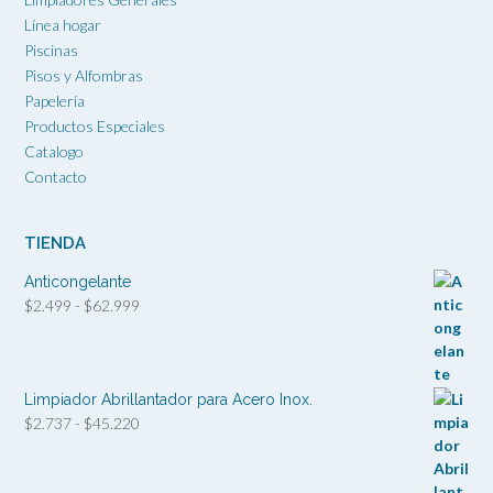
Línea hogar
Piscinas
Pisos y Alfombras
Papelería
Productos Especiales
Catalogo
Contacto
TIENDA
Anticongelante
Rango
$
2.499
-
$
62.999
de
precios:
desde
$2.499
Limpiador Abrillantador para Acero Inox.
hasta
Rango
$
2.737
-
$
45.220
$62.999
de
precios:
desde