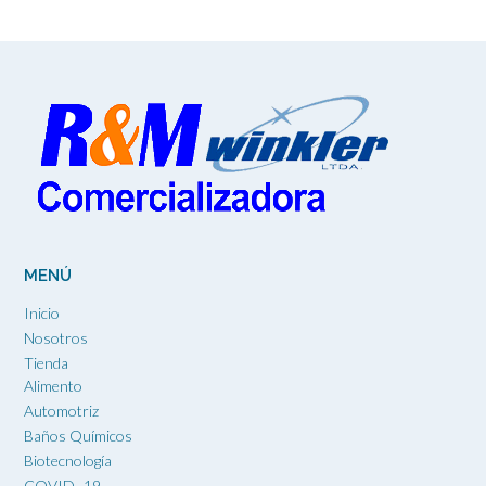
elegir
en
la
página
de
producto
MENÚ
Inicio
Nosotros
Tienda
Alimento
Automotriz
Baños Químicos
Biotecnología
COVID -19