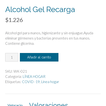
Alcohol Gel Recarga
$
1.226
Alcohol gel para manos, higienizante y sin enjuague.Ayuda
eliminar gérmenes y bacterias presentes en tus manos.
Contiene glicerina.
Alcohol
Añadir al carrito
Gel
Recarga
cantidad
SKU:
WK-021
Categoría:
LÍNEA HOGAR
Etiquetas:
COVID -19
,
Línea hogar
Valoraciones
Valoracio