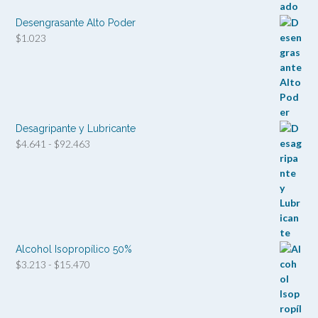
precios:
desde
Desengrasante Alto Poder
$1.166
$
1.023
hasta
$5.236
Desagripante y Lubricante
Rango
$
4.641
-
$
92.463
de
precios:
desde
$4.641
hasta
$92.463
Alcohol Isopropílico 50%
Rango
$
3.213
-
$
15.470
de
precios:
desde