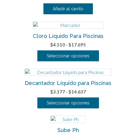
Añadir al carrito
Cloro Líquido Para Piscinas
Rango
$
4.510
-
$
17.695
de
Seleccionar opciones
precios:
Este
desde
producto
$4.510
tiene
hasta
Decantador Líquido para Piscinas
múltiples
$17.695
variantes.
Rango
$
3.177
-
$
14.637
Las
de
Seleccionar opciones
opciones
precios:
se
Este
desde
pueden
producto
$3.177
elegir
tiene
hasta
Sube Ph
en
múltiples
$14.637