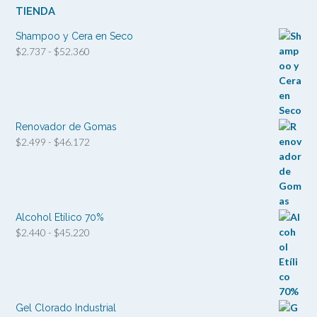
TIENDA
Shampoo y Cera en Seco
Rango
$
2.737
-
$
52.360
de
precios:
desde
$2.737
hasta
Renovador de Gomas
$52.360
Rango
$
2.499
-
$
46.172
de
precios:
desde
$2.499
hasta
Alcohol Etílico 70%
$46.172
Rango
$
2.440
-
$
45.220
de
precios:
desde
$2.440
hasta
Gel Clorado Industrial