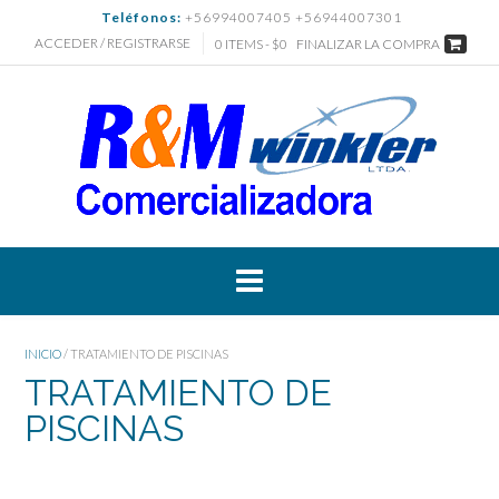
Saltar
Teléfonos:
+56994007405 +56944007301
al
ACCEDER / REGISTRARSE
0 ITEMS - $0
FINALIZAR LA COMPRA
contenido
INICIO
/ TRATAMIENTO DE PISCINAS
TRATAMIENTO DE
PISCINAS