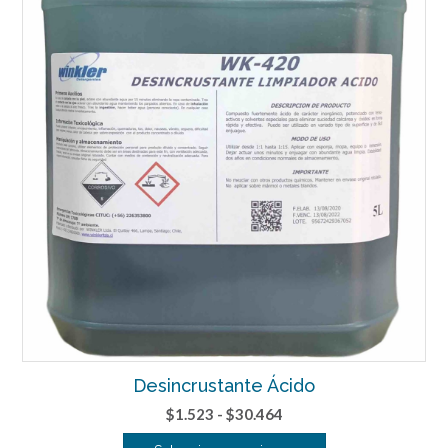
Las
opciones
se
pueden
elegir
en
la
página
de
producto
Desincrustante Ácido
Rango
$
1.523
-
$
30.464
de