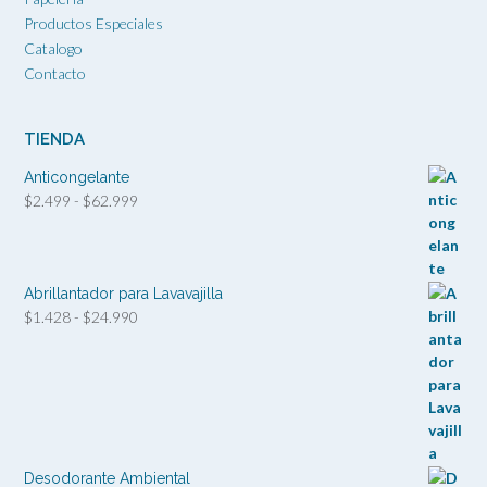
Productos Especiales
Catalogo
Contacto
TIENDA
Anticongelante
Rango
$
2.499
-
$
62.999
de
precios:
desde
$2.499
Abrillantador para Lavavajilla
hasta
Rango
$
1.428
-
$
24.990
$62.999
de
precios:
desde
$1.428
hasta
$24.990
Desodorante Ambiental