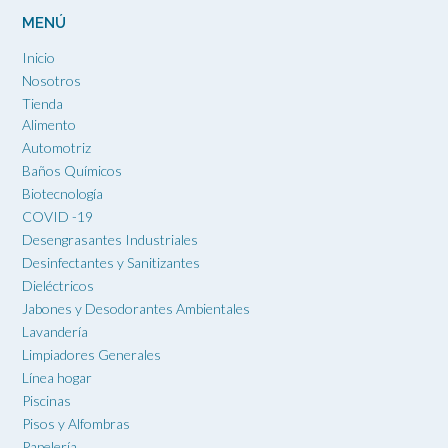
página
MENÚ
de
producto
Inicio
Nosotros
Tienda
Alimento
Automotriz
Baños Químicos
Biotecnología
COVID -19
Desengrasantes Industriales
Desinfectantes y Sanitizantes
Dieléctricos
Jabones y Desodorantes Ambientales
Lavandería
Limpiadores Generales
Línea hogar
Piscinas
Pisos y Alfombras
Papelería