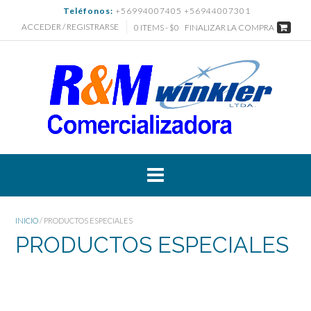
Saltar
Teléfonos:
+56994007405 +56944007301
al
ACCEDER / REGISTRARSE
0 ITEMS - $0
FINALIZAR LA COMPRA
contenido
INICIO
/ PRODUCTOS ESPECIALES
PRODUCTOS ESPECIALES