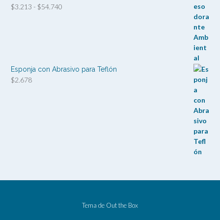
Rango
$
3.213
-
$
54.740
de
precios:
desde
$3.213
hasta
$54.740
Esponja con Abrasivo para Teflón
$
2.678
Tema de
Out the Box