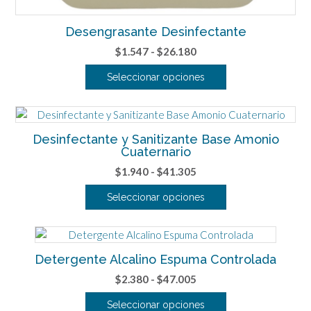
Desengrasante Desinfectante
Rango
$
1.547
-
$
26.180
de
Seleccionar opciones
precios:
Este
desde
producto
$1.547
tiene
hasta
Desinfectante y Sanitizante Base Amonio
múltiples
$26.180
Cuaternario
variantes.
Rango
$
1.940
-
$
41.305
Las
de
opciones
Seleccionar opciones
precios:
se
Este
desde
pueden
producto
$1.940
elegir
tiene
hasta
en
Detergente Alcalino Espuma Controlada
múltiples
$41.305
la
variantes.
Rango
$
2.380
-
$
47.005
página
Las
de
de
Seleccionar opciones
opciones
precios:
producto