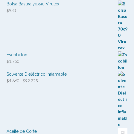
Bolsa Basura 70x90 Virutex
$
930
Escobillon
$
1.750
Solvente Dieléctrico Inflamable
Rango
$
4.660
-
$
92.225
de
precios:
desde
$4.660
hasta
$92.225
Aceite de Corte