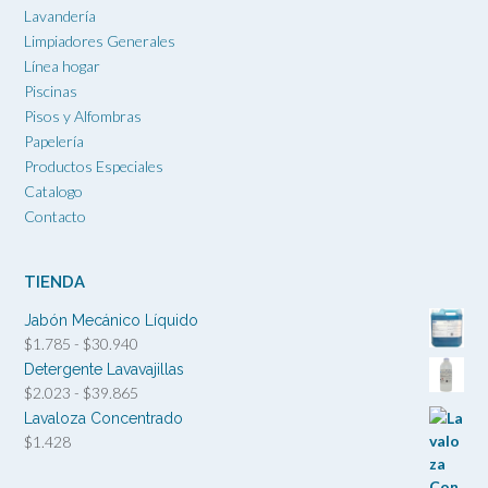
Lavandería
Limpiadores Generales
Línea hogar
Piscinas
Pisos y Alfombras
Papelería
Productos Especiales
Catalogo
Contacto
TIENDA
Jabón Mecánico Líquido
Rango
$
1.785
-
$
30.940
de
Detergente Lavavajillas
precios:
Rango
$
2.023
-
$
39.865
desde
de
Lavaloza Concentrado
$1.785
precios:
$
1.428
hasta
desde
$30.940
$2.023